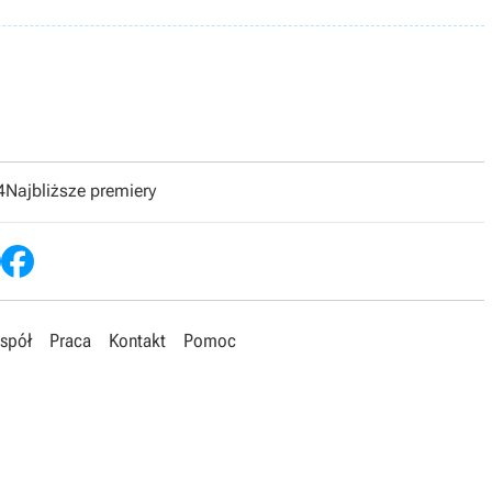
4
Najbliższe premiery
spół
Praca
Kontakt
Pomoc