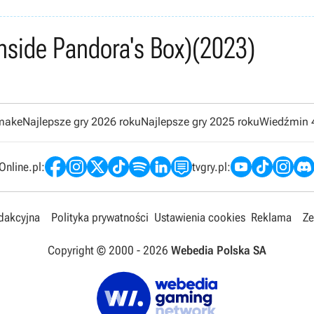
Inside Pandora's Box)
(2023)
emake
Najlepsze gry 2026 roku
Najlepsze gry 2025 roku
Wiedźmin 
nline.pl:
tvgry.pl:
edakcyjna
Polityka prywatności
Ustawienia cookies
Reklama
Ze
Copyright © 2000 -
2026
Webedia Polska SA