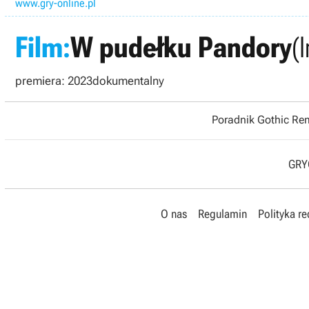
www.gry-online.pl
Film:
W pudełku Pandory
(
premiera: 2023
dokumentalny
Poradnik Gothic R
GRYO
O nas
Regulamin
Polityka r