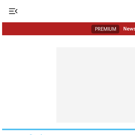

New
PREMIUM