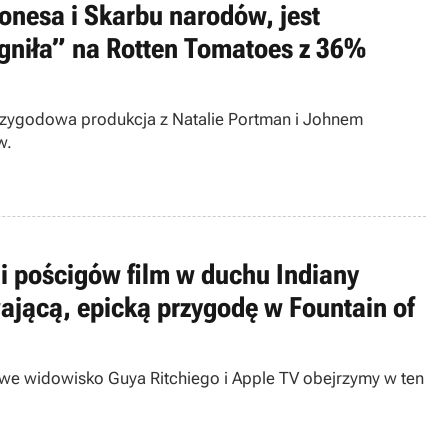
onesa i Skarbu narodów, jest
gniła” na Rotten Tomatoes z 36%
rzygodowa produkcja z Natalie Portman i Johnem
w.
i i pościgów film w duchu Indiany
jącą, epicką przygodę w Fountain of
owe widowisko Guya Ritchiego i Apple TV obejrzymy w ten