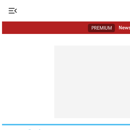

New
PREMIUM