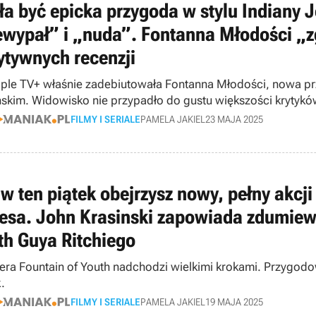
ła być epicka przygoda w stylu Indiany J
ewypał” i „nuda”. Fontanna Młodości „z
ytywnych recenzji
ple TV+ właśnie zadebiutowała Fontanna Młodości, nowa p
nskim. Widowisko nie przypadło do gustu większości krytykó
FILMY I SERIALE
PAMELA JAKIEL
23 MAJA 2025
 w ten piątek obejrzysz nowy, pełny akcj
esa. John Krasinski zapowiada zdumiewa
th Guya Ritchiego
era Fountain of Youth nadchodzi wielkimi krokami. Przygod
.
FILMY I SERIALE
PAMELA JAKIEL
19 MAJA 2025