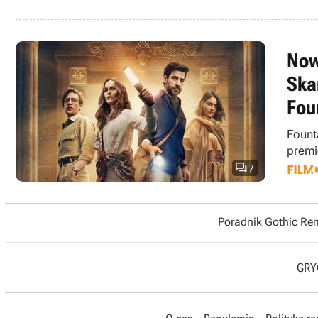
Now
Ska
Fou
Fount
premi

7
Poradnik Gothic R
GRYO