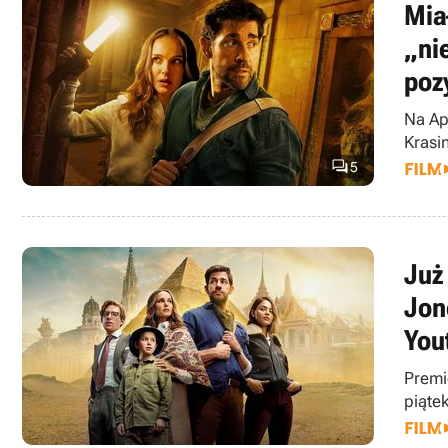
Mia
„ni
poz
Na Ap
Krasi

5
Już
Jon
You
Premi
piątek