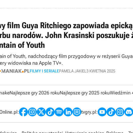
y film Guya Ritchiego zapowiada epicką 
rbu narodów. John Krasinski poszukuje ź
ntain of Youth
ain of Youth, nadchodzący film przygodowy w reżyserii Guya 
ery widowiska na Apple TV+.
FILMY I SERIALE
PAMELA JAKIEL
3 KWIETNIA 2025
emake
Najlepsze gry 2026 roku
Najlepsze gry 2025 roku
Wiedźmin 
nline.pl:
tvgry.pl: