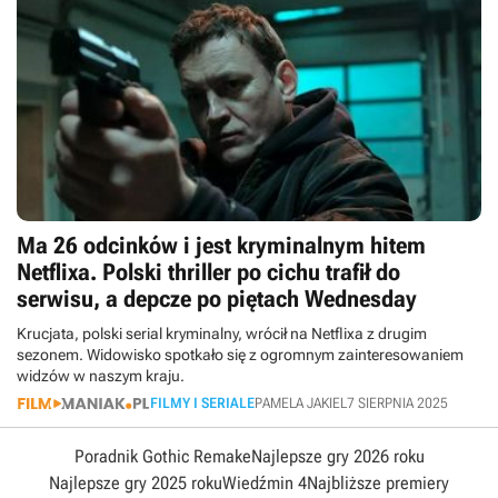
Ma 26 odcinków i jest kryminalnym hitem
Netflixa. Polski thriller po cichu trafił do
serwisu, a depcze po piętach Wednesday
Krucjata, polski serial kryminalny, wrócił na Netflixa z drugim
sezonem. Widowisko spotkało się z ogromnym zainteresowaniem
widzów w naszym kraju.
FILMY I SERIALE
PAMELA JAKIEL
7 SIERPNIA 2025
Poradnik Gothic Remake
Najlepsze gry 2026 roku
Najlepsze gry 2025 roku
Wiedźmin 4
Najbliższe premiery