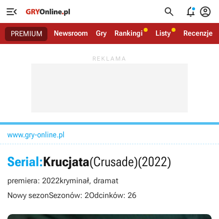




Newsroom
Gry
Rankingi
Listy
Recenzje
PREMIUM
www.gry-online.pl
Serial:
Krucjata
(Crusade)
(2022)
premiera: 2022
kryminał, dramat
Nowy sezon
Sezonów: 2
Odcinków: 26