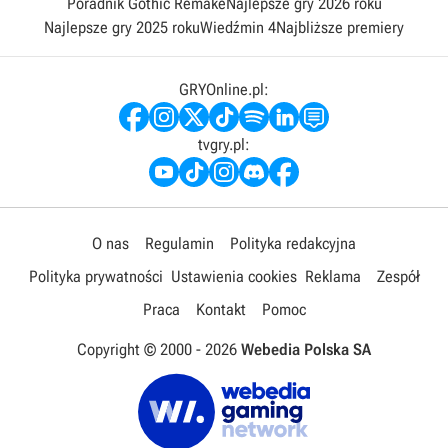
Poradnik Gothic Remake
Najlepsze gry 2026 roku
Najlepsze gry 2025 roku
Wiedźmin 4
Najbliższe premiery
GRYOnline.pl:
tvgry.pl:
O nas
Regulamin
Polityka redakcyjna
Polityka prywatności
Ustawienia cookies
Reklama
Zespół
Praca
Kontakt
Pomoc
Copyright © 2000 -
2026
Webedia Polska SA