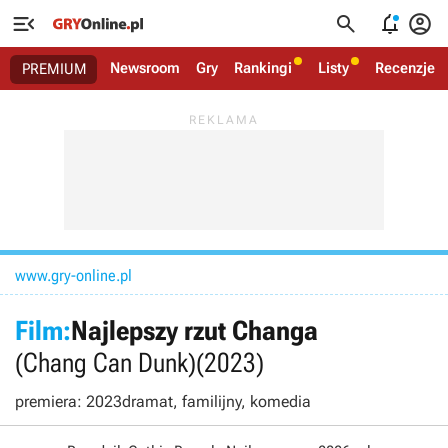




Newsroom
Gry
Rankingi
Listy
Recenzje
PREMIUM
www.gry-online.pl
Film:
Najlepszy rzut Changa
(Chang Can Dunk)
(2023)
premiera: 2023
dramat, familijny, komedia