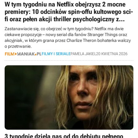
W tym tygodniu na Netflix obejrzysz 2 mocne
premiery: 10 odcinków spin-offu kultowego sci-
fi oraz pełen akcji thriller psychologiczny z
Charlize Theron
Zastanawiacie się, co obejrzeć w tym tygodniu? Netflix ma dwie
ciekawe propozycje – nowy serial dla fanów Stranger Things oraz
akcyjniak, w którym grana przez Charlize Theron bohaterka walczy
o przetrwanie.
FILMY I SERIALE
PAMELA JAKIEL
20 KWIETNIA 2026
3 tygodnie dzielą nas od do debiutu pełnego