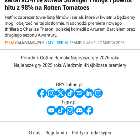
serial sci-fi ze świata Stranger Things i powrót
hitu z 98% na Rotten Tomatoes
Netflix zaprezentował listę filmów i seriali, które w kwietniu będziemy
mogli obejrzeć na tej platformie. Nadchodzi premiera nowego
thrillera z Charlize Theron, polskiej komedii z Arturem Barcisiem oraz
drugiego sezonu Awantury.
FILMY I SERIALE
PAMELA JAKIEL
27 MARCA 2026
Poradnik Gothic Remake
Najlepsze gry 2026 roku
Najlepsze gry 2025 roku
Wiedźmin 4
Najbliższe premiery
GRYOnline.pl:
tvgry.pl:
O nas
Regulamin
Polityka redakcyjna