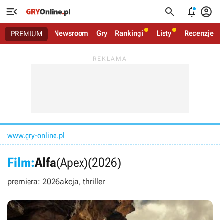




Newsroom
Gry
Rankingi
Listy
Recenzje
PREMIUM
www.gry-online.pl
Film:
Alfa
(Apex)
(2026)
premiera: 2026
akcja, thriller