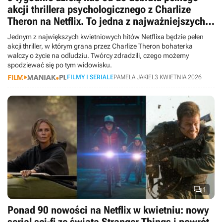
akcji thrillera psychologicznego z Charlize
Theron na Netflix. To jedna z najważniejszych
premier giganta w tym miesiącu
Jednym z największych kwietniowych hitów Netflixa będzie pełen
akcji thriller, w którym grana przez Charlize Theron bohaterka
walczy o życie na odludziu. Twórcy zdradzili, czego możemy
spodziewać się po tym widowisku.
FILMY I SERIALE
PAMELA JAKIEL
3 KWIETNIA 2026

1
Ponad 90 nowości na Netflix w kwietniu: nowy