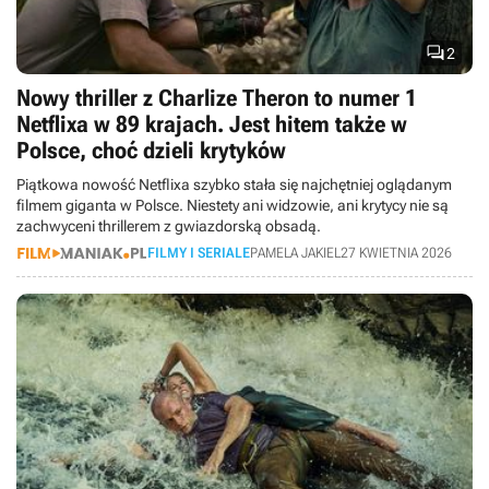

2
Nowy thriller z Charlize Theron to numer 1
Netflixa w 89 krajach. Jest hitem także w
Polsce, choć dzieli krytyków
Piątkowa nowość Netflixa szybko stała się najchętniej oglądanym
filmem giganta w Polsce. Niestety ani widzowie, ani krytycy nie są
zachwyceni thrillerem z gwiazdorską obsadą.
FILMY I SERIALE
PAMELA JAKIEL
27 KWIETNIA 2026