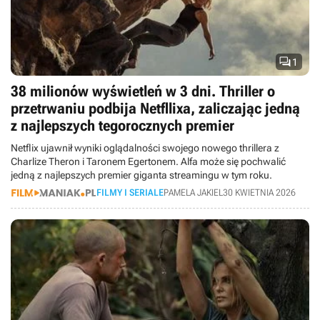

1
38 milionów wyświetleń w 3 dni. Thriller o
przetrwaniu podbija Netfllixa, zaliczając jedną
z najlepszych tegorocznych premier
Netflix ujawnił wyniki oglądalności swojego nowego thrillera z
Charlize Theron i Taronem Egertonem. Alfa może się pochwalić
jedną z najlepszych premier giganta streamingu w tym roku.
FILMY I SERIALE
PAMELA JAKIEL
30 KWIETNIA 2026