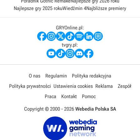
Poradnik Gothic Remake
Najlepsze gry 2026 roku
Najlepsze gry 2025 roku
Wiedźmin 4
Najbliższe premiery
GRYOnline.pl:
tvgry.pl:
O nas
Regulamin
Polityka redakcyjna
Polityka prywatności
Ustawienia cookies
Reklama
Zespół
Praca
Kontakt
Pomoc
Copyright © 2000 -
2026
Webedia Polska SA