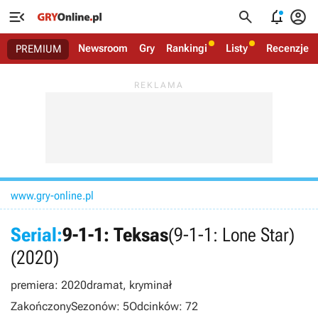




Newsroom
Gry
Rankingi
Listy
Recenzje
PREMIUM
www.gry-online.pl
Serial:
9-1-1: Teksas
(9-1-1: Lone Star)
(2020)
premiera: 2020
dramat, kryminał
Zakończony
Sezonów: 5
Odcinków: 72