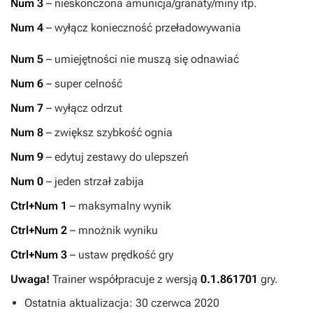
Num 3
– nieskończona amunicja/granaty/miny itp.
Num 4
– wyłącz konieczność przeładowywania
Num 5
– umiejętności nie muszą się odnawiać
Num 6
– super celność
Num 7
– wyłącz odrzut
Num 8
– zwiększ szybkość ognia
Num 9
– edytuj zestawy do ulepszeń
Num 0
– jeden strzał zabija
Ctrl+Num 1
– maksymalny wynik
Ctrl+Num 2
– mnożnik wyniku
Ctrl+Num 3
– ustaw prędkość gry
Uwaga!
Trainer współpracuje z wersją
0.1.861701
gry.
Ostatnia aktualizacja: 30 czerwca 2020