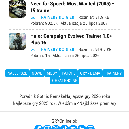
Need for Speed: Most Wanted (2005) +
19 trainer

TRAINERY DO GIER
Rozmiar:
31.9 KB
Pobrań:
902.5K
Aktualizacja
25 lipca 2007
Halo: Campaign Evolved Trainer 1.0+
Plus 16

TRAINERY DO GIER
Rozmiar:
919.7 KB
Pobrań:
15
Aktualizacja
26 lipca 2026
NAJLEPSZE
NOWE
MODY
PATCHE
GRY / DEMA
TRAINERY
CHEAT ENGINE
Poradnik Gothic Remake
Najlepsze gry 2026 roku
Najlepsze gry 2025 roku
Wiedźmin 4
Najbliższe premiery
GRYOnline.pl: