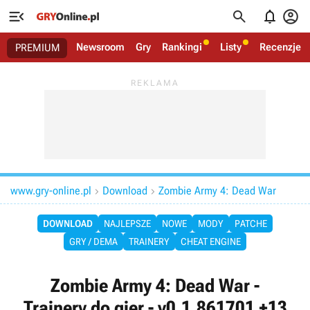




Newsroom
Gry
Rankingi
Listy
Recenzje
PREMIUM
www.gry-online.pl
Download
Zombie Army 4: Dead War


DOWNLOAD
NAJLEPSZE
NOWE
MODY
PATCHE
GRY / DEMA
TRAINERY
CHEAT ENGINE
Zombie Army 4: Dead War -
Trainery do gier - v0.1.861701 +13