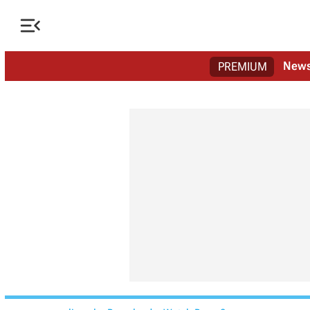

New
PREMIUM