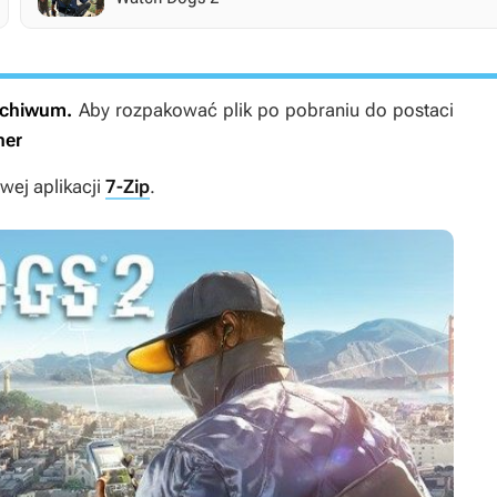
archiwum.
Aby rozpakować plik po pobraniu do postaci
ner
ej aplikacji
7-Zip
.