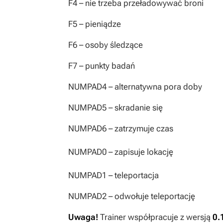
F4
– nie trzeba przeładowywać broni
F5
– pieniądze
F6
– osoby śledzące
F7
– punkty badań
NUMPAD4
– alternatywna pora doby
NUMPAD5
– skradanie się
NUMPAD6
– zatrzymuje czas
NUMPAD0
– zapisuje lokację
NUMPAD1
– teleportacja
NUMPAD2
– odwołuje teleportację
Uwaga!
Trainer współpracuje z wersją
0.