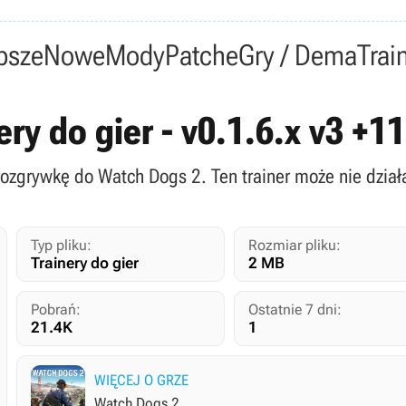
psze
Nowe
Mody
Patche
Gry / Dema
Trai
ery do gier - v0.1.6.x v3 +
 rozgrywkę do Watch Dogs 2. Ten trainer może nie działa
Typ pliku:
Rozmiar pliku:
Trainery do gier
2 MB
Pobrań:
Ostatnie 7 dni:
21.4K
1
WIĘCEJ O GRZE
Watch Dogs 2