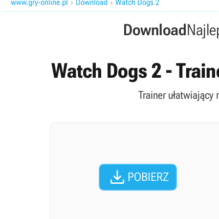
www.gry-online.pl
Download
Watch Dogs 2


Download
Najle
Watch Dogs 2 - Train
Trainer ułatwiający

POBIERZ