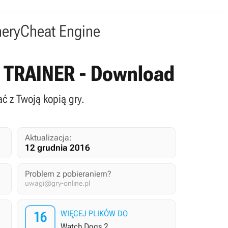
nery
Cheat Engine
11 TRAINER - Download
ć z Twoją kopią gry.
Aktualizacja:
12 grudnia 2016
Problem z pobieraniem?
uwagi@gry-online.pl
16
WIĘCEJ PLIKÓW DO
Watch Dogs 2