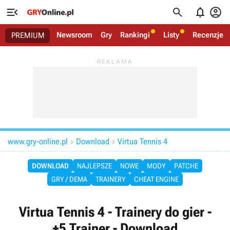




Newsroom
Gry
Rankingi
Listy
Recenzje
PREMIUM
www.gry-online.pl
Download
Virtua Tennis 4


DOWNLOAD
NAJLEPSZE
NOWE
MODY
PATCHE
GRY / DEMA
TRAINERY
CHEAT ENGINE
Virtua Tennis 4 - Trainery do gier -
+5 Trainer - Download