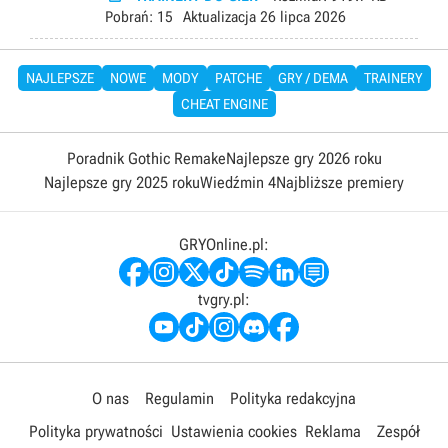
Pobrań:
15
Aktualizacja
26 lipca 2026
NAJLEPSZE
NOWE
MODY
PATCHE
GRY / DEMA
TRAINERY
CHEAT ENGINE
Poradnik Gothic Remake
Najlepsze gry 2026 roku
Najlepsze gry 2025 roku
Wiedźmin 4
Najbliższe premiery
GRYOnline.pl:
tvgry.pl:
O nas
Regulamin
Polityka redakcyjna
Polityka prywatności
Ustawienia cookies
Reklama
Zespół