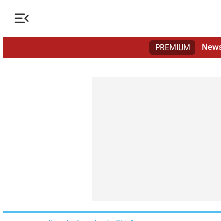

New
PREMIUM