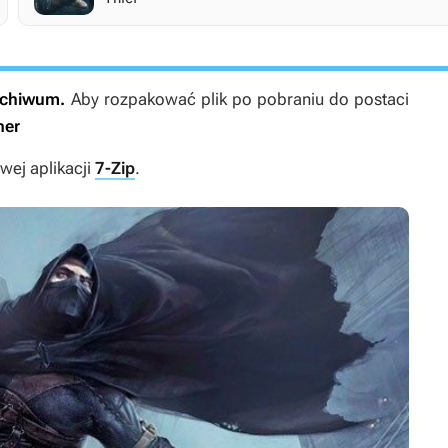
archiwum.
Aby rozpakować plik po pobraniu do postaci
ner
ej aplikacji
7-Zip
.