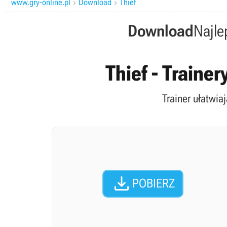
www.gry-online.pl
Download
Thief


Download
Najle
Thief - Traine
Trainer ułatwia

POBIERZ