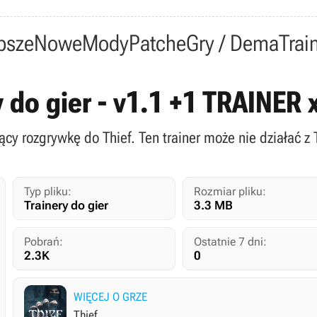
psze
Nowe
Mody
Patche
Gry / Dema
Trai
ry do gier - v1.1 +1 TRAINER
jący rozgrywkę do Thief. Ten trainer może nie działać z 
Typ pliku:
Rozmiar pliku:
Trainery do gier
3.3 MB
Pobrań:
Ostatnie 7 dni:
2.3K
0
WIĘCEJ O GRZE
Thief