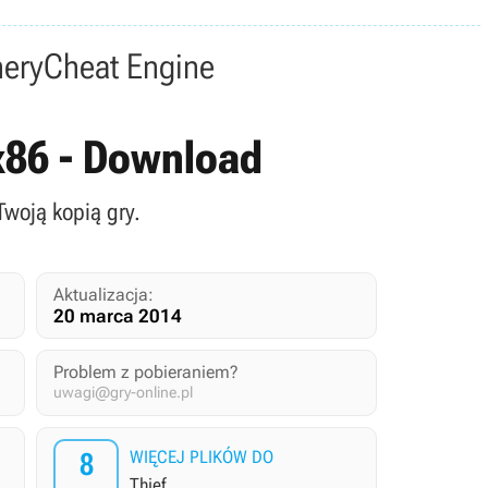
nery
Cheat Engine
 x86 - Download
Twoją kopią gry.
Aktualizacja:
20 marca 2014
Problem z pobieraniem?
uwagi@gry-online.pl
8
WIĘCEJ PLIKÓW DO
Thief