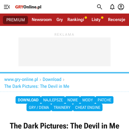




Newsroom
Gry
Rankingi
Listy
Recenzje
PREMIUM
www.gry-online.pl
Download


The Dark Pictures: The Devil in Me
DOWNLOAD
NAJLEPSZE
NOWE
MODY
PATCHE
GRY / DEMA
TRAINERY
CHEAT ENGINE
The Dark Pictures: The Devil in Me