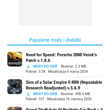
Popularne mody i dodatki
Need for Speed: Porsche 2000 Verok’s
Patch v.1.0.6

MODY DO GIER
Rozmiar:
2.3 MB
Pobrań:
3.3K
Aktualizacja
6 marca 2024
Sins of a Solar Empire II RRR (Repeatable
Research Readjusted) v.5.6.9

MODY DO GIER
Rozmiar:
498.4 MB
Pobrań:
107
Aktualizacja
16 czerwca 2026
Grand Theft Auto IV Realistic Car Pack v.4