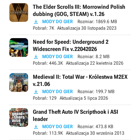
The Elder Scrolls III: Morrowind Polish
dubbing (GOG, STEAM) v.1.26

MODY DO GIER
Rozmiar:
1869.6 MB
Pobrań:
7K
Aktualizacja
30 listopada 2023
Need for Speed: Underground 2
Widescreen Fix v.22042026

MODY DO GIER
Rozmiar:
8.2 MB
Pobrań:
446.3K
Aktualizacja
22 kwietnia 2026
Medieval II: Total War - Królestwa M2EX
v.21.06

MODY DO GIER
Rozmiar:
199.7 MB
Pobrań:
129
Aktualizacja
5 lipca 2026
Grand Theft Auto IV Scripthook i ASI
leader

MODY DO GIER
Rozmiar:
473.8 KB
Pobrań:
113.9K
Aktualizacja
30 września 2013