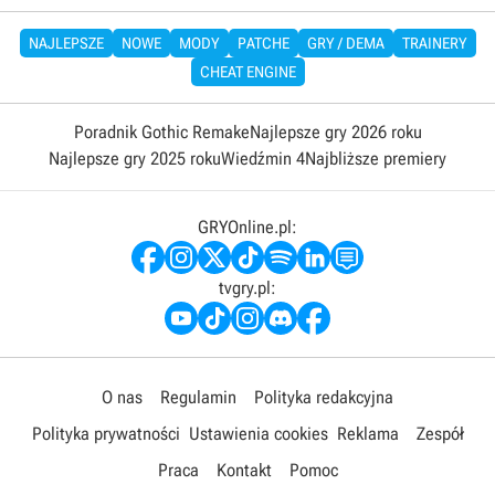
NAJLEPSZE
NOWE
MODY
PATCHE
GRY / DEMA
TRAINERY
CHEAT ENGINE
Poradnik Gothic Remake
Najlepsze gry 2026 roku
Najlepsze gry 2025 roku
Wiedźmin 4
Najbliższe premiery
GRYOnline.pl:
tvgry.pl:
O nas
Regulamin
Polityka redakcyjna
Polityka prywatności
Ustawienia cookies
Reklama
Zespół
Praca
Kontakt
Pomoc