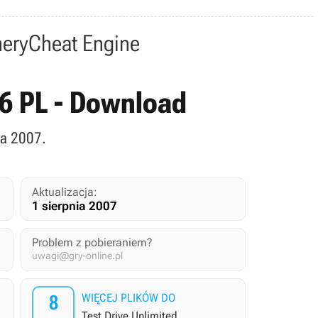
nery
Cheat Engine
.66 PL - Download
ia 2007.
Aktualizacja:
1 sierpnia 2007
Problem z pobieraniem?
uwagi@gry-online.pl
8
WIĘCEJ PLIKÓW DO
Test Drive Unlimited