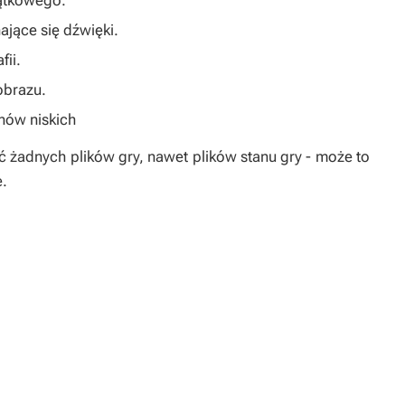
ątkowego.
ające się dźwięki.
fii.
obrazu.
nów niskich
żadnych plików gry, nawet plików stanu gry - może to
e.