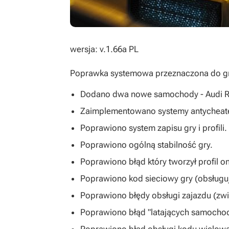
wersja: v.1.66a PL
Poprawka systemowa przeznaczona do gry 
Dodano dwa nowe samochody - Audi RS
Zaimplementowano systemy antycheaters
Poprawiono system zapisu gry i profili.
Poprawiono ogólną stabilność gry.
Poprawiono błąd który tworzył profil on
Poprawiono kod sieciowy gry (obsługu
Poprawiono błędy obsługi zajazdu (zw
Poprawiono błąd "latających samocho