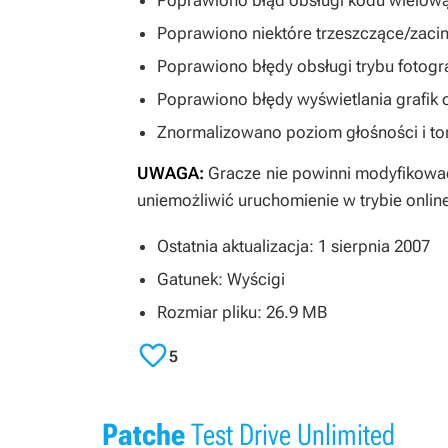
Poprawiono błąd obsługi kodu wielow
Poprawiono niektóre trzeszczące/zacin
Poprawiono błędy obsługi trybu fotogra
Poprawiono błędy wyświetlania grafik 
Znormalizowano poziom głośności i to
UWAGA:
Gracze nie powinni modyfikować 
uniemożliwić uruchomienie w trybie onlin
Ostatnia aktualizacja: 1 sierpnia 2007
Gatunek: Wyścigi
Rozmiar pliku: 26.9 MB

5
Patche
Test Drive Unlimited