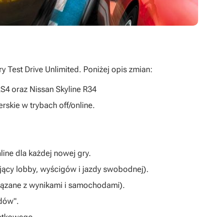
Test Drive Unlimited. Poniżej opis zmian:
4 oraz Nissan Skyline R34
kie w trybach off/online.
line dla każdej nowej gry.
jący lobby, wyścigów i jazdy swobodnej).
iązane z wynikami i samochodami).
dów".