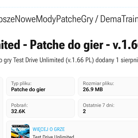
psze
Nowe
Mody
Patche
Gry / Dema
Trai
ited - Patche do gier - v.1
o gry Test Drive Unlimited (v.1.66 PL) dodany 1 sierpn
Typ pliku:
Rozmiar pliku:
Patche do gier
26.9 MB
Pobrań:
Ostatnie 7 dni:
32.6K
2
WIĘCEJ O GRZE
Test Drive Unlimited