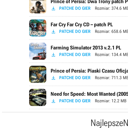
Prince of Persia: Dwa Trony patch 

PATCHE DO GIER
Rozmiar:
374.6 M
Far Cry Far Cry CD – patch PL

PATCHE DO GIER
Rozmiar:
658.6 M
Farming Simulator 2013 v.2.1 PL

PATCHE DO GIER
Rozmiar:
134.4 M
Prince of Persia: Piaski Czasu Ofic

PATCHE DO GIER
Rozmiar:
711.3 M
Need for Speed: Most Wanted (2005

PATCHE DO GIER
Rozmiar:
12.2 MB
Najlepsze
N