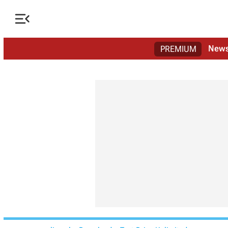

New
PREMIUM