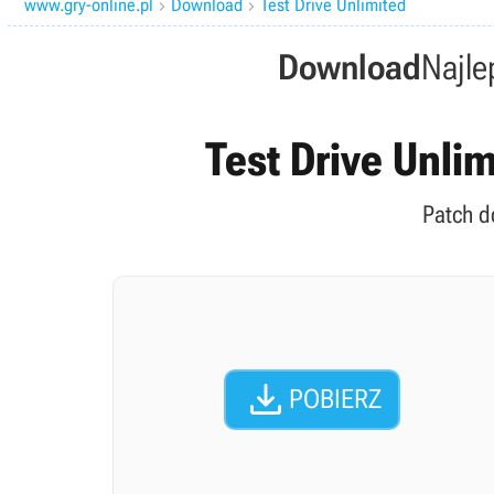
www.gry-online.pl
Download
Test Drive Unlimited


Download
Najle
Test Drive Unlim
Patch d

POBIERZ