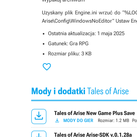
Uzyskany plik Engine.ini wrzuć do “%
Arise\Config\WindowsNoEditor” Ustaw Engin
Ostatnia aktualizacja: 1 maja 2025
Gatunek: Gra RPG
Rozmiar pliku: 3 KB

Mody i dodatki
Tales of Arise

Tales of Arise New Game Plus Save

MODY DO GIER
Rozmiar:
1.2 MB
Po
Tales of Arise Arise-SDK v.0.1.28a