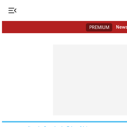

New
PREMIUM