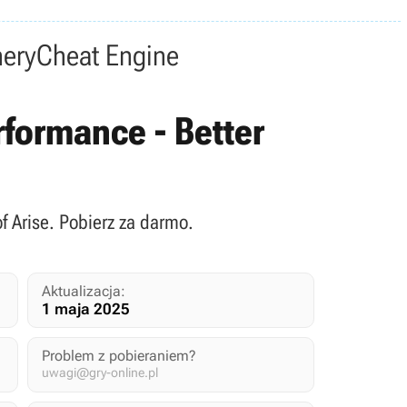
nery
Cheat Engine
erformance - Better
of Arise. Pobierz za darmo.
Aktualizacja:
1 maja 2025
Problem z pobieraniem?
uwagi@gry-online.pl