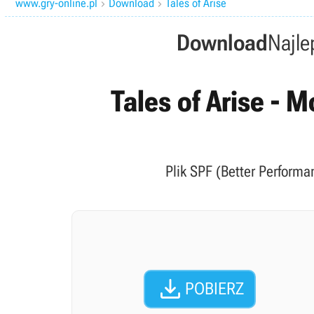
www.gry-online.pl
Download
Tales of Arise


Download
Najle
Tales of Arise - M
Plik SPF (Better Performan

POBIERZ