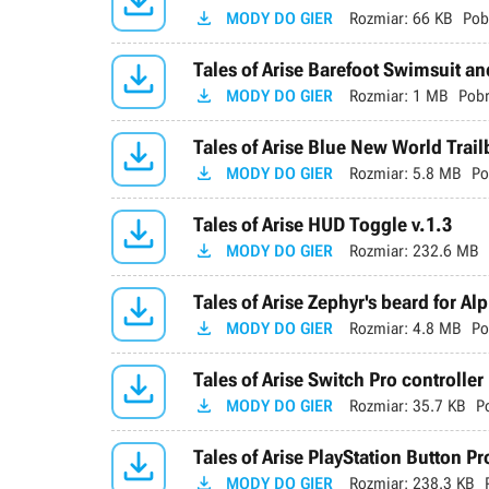


MODY DO GIER
Rozmiar:
66 KB
Pob

Tales of Arise Barefoot Swimsuit a

MODY DO GIER
Rozmiar:
1 MB
Pobr

Tales of Arise Blue New World Trai

MODY DO GIER
Rozmiar:
5.8 MB
Po

Tales of Arise HUD Toggle v.1.3

MODY DO GIER
Rozmiar:
232.6 MB

Tales of Arise Zephyr's beard for Al

MODY DO GIER
Rozmiar:
4.8 MB
Po

Tales of Arise Switch Pro controller

MODY DO GIER
Rozmiar:
35.7 KB
P

Tales of Arise PlayStation Button P

MODY DO GIER
Rozmiar:
238.3 KB