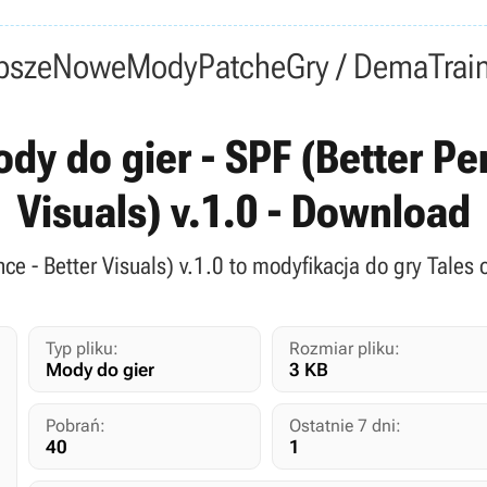
psze
Nowe
Mody
Patche
Gry / Dema
Trai
ody do gier - SPF (Better P
Visuals) v.1.0 - Download
ce - Better Visuals) v.1.0 to modyfikacja do gry Tales 
Typ pliku:
Rozmiar pliku:
Mody do gier
3 KB
Pobrań:
Ostatnie 7 dni:
40
1