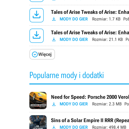

Tales of Arise Tweaks of Arise: Enha

MODY DO GIER
Rozmiar:
1.7 KB
Po

Tales of Arise Tweaks of Arise: E

MODY DO GIER
Rozmiar:
21.1 KB
P

Więcej
Popularne mody i dodatki
Need for Speed: Porsche 2000 Verok

MODY DO GIER
Rozmiar:
2.3 MB
Po
Sins of a Solar Empire II RRR (Repe

MODY DO GIER
Rozmiar:
498.4 MB