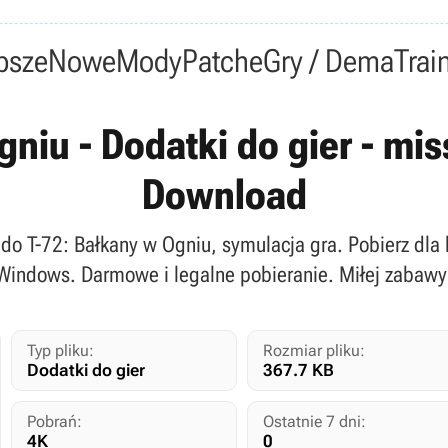
psze
Nowe
Mody
Patche
Gry / Dema
Trai
gniu - Dodatki do gier - mi
Download
do T-72: Bałkany w Ogniu, symulacja gra. Pobierz dl
Windows. Darmowe i legalne pobieranie. Miłej zabawy
Typ pliku:
Rozmiar pliku:
Dodatki do gier
367.7 KB
Pobrań:
Ostatnie 7 dni:
4K
0