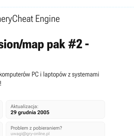
nery
Cheat Engine
ssion/map pak #2 -
a komputerów PC i laptopów z systemami
!
Aktualizacja:
29 grudnia 2005
Problem z pobieraniem?
uwagi@gry-online.pl