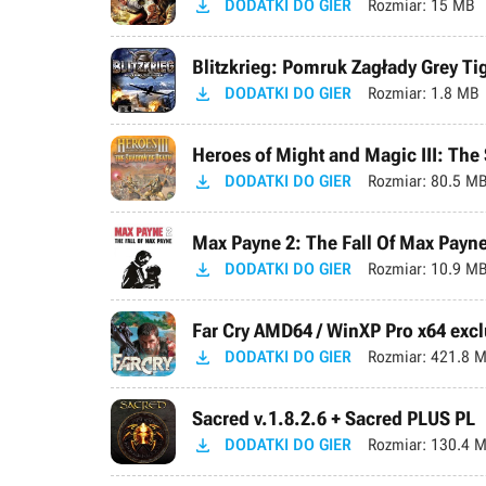

DODATKI DO GIER
Rozmiar:
15 MB
Blitzkrieg: Pomruk Zagłady Grey Ti

DODATKI DO GIER
Rozmiar:
1.8 MB
Heroes of Might and Magic III: The

DODATKI DO GIER
Rozmiar:
80.5 M
Max Payne 2: The Fall Of Max Payn

DODATKI DO GIER
Rozmiar:
10.9 M
Far Cry AMD64 / WinXP Pro x64 excl

DODATKI DO GIER
Rozmiar:
421.8 
Sacred v.1.8.2.6 + Sacred PLUS PL

DODATKI DO GIER
Rozmiar:
130.4 