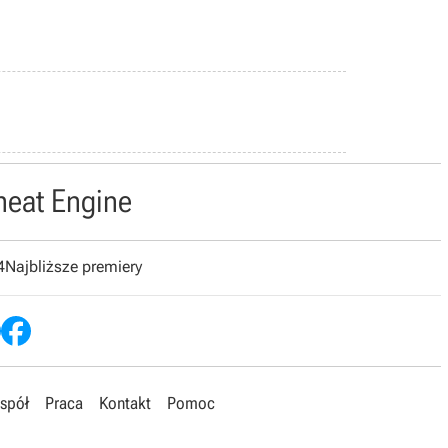
heat Engine
4
Najbliższe premiery
spół
Praca
Kontakt
Pomoc