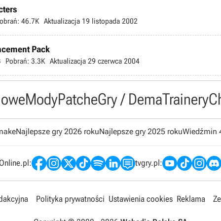
cters
obrań:
46.7K
Aktualizacja
19 listopada 2002
ancement Pack
B
Pobrań:
3.3K
Aktualizacja
29 czerwca 2004
owe
Mody
Patche
Gry / Dema
Trainery
C
emake
Najlepsze gry 2026 roku
Najlepsze gry 2025 roku
Wiedźmin 
nline.pl:
tvgry.pl:
edakcyjna
Polityka prywatności
Ustawienia cookies
Reklama
Ze