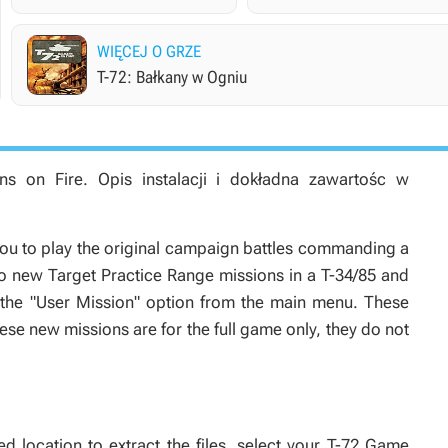
WIĘCEJ O GRZE
T-72: Bałkany w Ogniu
ans on Fire
. Opis instalacji i dokładna zawartośc w
you to play the original campaign battles commanding a
wo new Target Practice Range missions in a T-34/85 and
a the "User Mission" option from the main menu. These
These new missions are for the full game only, they do not
 location to extract the files, select your T-72 Game