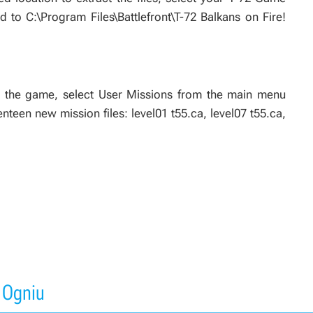
d to C:\Program Files\Battlefront\T-72 Balkans on Fire!
t the game, select User Missions from the main menu
enteen new mission files: level01 t55.ca, level07 t55.ca,
 Ogniu