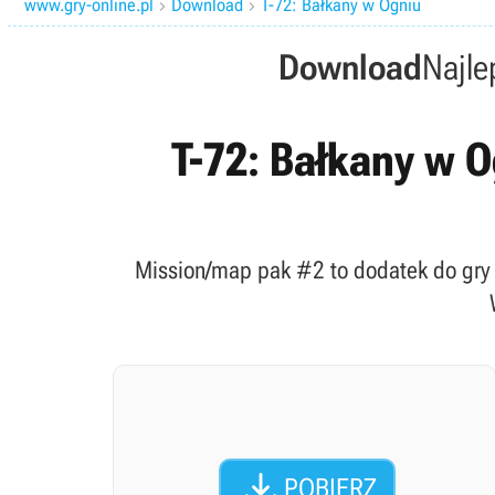
www.gry-online.pl
Download
T-72: Bałkany w Ogniu


Download
Najle
T-72: Bałkany w O
Mission/map pak #2 to dodatek do gry 

POBIERZ