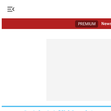

New
PREMIUM