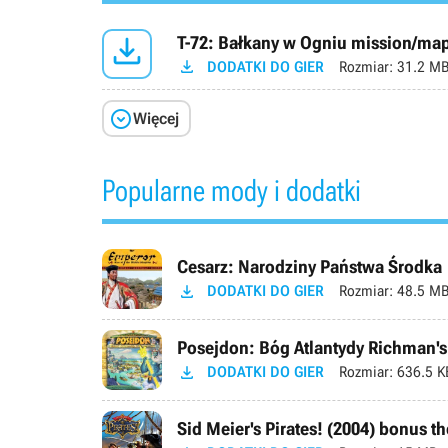

T-72: Bałkany w Ogniu mission/ma

DODATKI DO GIER
Rozmiar:
31.2 M

Więcej
Popularne mody i dodatki
Cesarz: Narodziny Państwa Środka

DODATKI DO GIER
Rozmiar:
48.5 M
Posejdon: Bóg Atlantydy Richman's

DODATKI DO GIER
Rozmiar:
636.5 K
Sid Meier's Pirates! (2004) bonus 