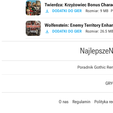
Twierdza: Krzyżowiec Bonus Chara

DODATKI DO GIER
Rozmiar:
9 MB
P
Wolfenstein: Enemy Territory Enh

DODATKI DO GIER
Rozmiar:
26.5 M
Najlepsze
N
Poradnik Gothic R
GRYO
O nas
Regulamin
Polityka r