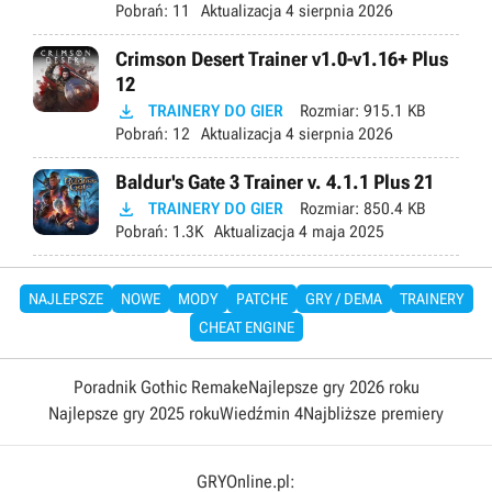
Pobrań:
11
Aktualizacja
4 sierpnia 2026
Crimson Desert Trainer v1.0-v1.16+ Plus
12

TRAINERY DO GIER
Rozmiar:
915.1 KB
Pobrań:
12
Aktualizacja
4 sierpnia 2026
Baldur's Gate 3 Trainer v. 4.1.1 Plus 21

TRAINERY DO GIER
Rozmiar:
850.4 KB
Pobrań:
1.3K
Aktualizacja
4 maja 2025
NAJLEPSZE
NOWE
MODY
PATCHE
GRY / DEMA
TRAINERY
CHEAT ENGINE
Poradnik Gothic Remake
Najlepsze gry 2026 roku
Najlepsze gry 2025 roku
Wiedźmin 4
Najbliższe premiery
GRYOnline.pl: