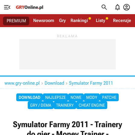




Newsroom
Gry
Rankingi
Listy
Recenzje
PREMIUM
www.gry-online.pl
Download
Symulator Farmy 2011


DOWNLOAD
NAJLEPSZE
NOWE
MODY
PATCHE
GRY / DEMA
TRAINERY
CHEAT ENGINE
Symulator Farmy 2011 - Trainery
do gier - Money Trainer -