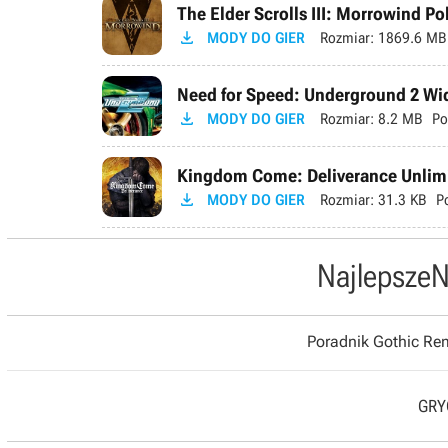
The Elder Scrolls III: Morrowind P

MODY DO GIER
Rozmiar:
1869.6 MB
Need for Speed: Underground 2 Wid

MODY DO GIER
Rozmiar:
8.2 MB
Po
Kingdom Come: Deliverance Unlimi

MODY DO GIER
Rozmiar:
31.3 KB
P
Najlepsze
N
Poradnik Gothic R
GRYO