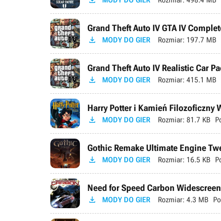

Grand Theft Auto IV GTA IV Complete

MODY DO GIER
Rozmiar:
197.7 MB
Grand Theft Auto IV Realistic Car Pa

MODY DO GIER
Rozmiar:
415.1 MB
Harry Potter i Kamień Filozoficzny

MODY DO GIER
Rozmiar:
81.7 KB
P
Gothic Remake Ultimate Engine Tweak

MODY DO GIER
Rozmiar:
16.5 KB
P
Need for Speed Carbon Widescreen 

MODY DO GIER
Rozmiar:
4.3 MB
Po