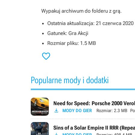
Wypakuj archiwum do folderu z grą.
Ostatnia aktualizacja: 21 czerwca 2020
Gatunek: Gra Akcji
Rozmiar pliku: 1.5 MB

Popularne mody i dodatki
Need for Speed: Porsche 2000 Verok

MODY DO GIER
Rozmiar:
2.3 MB
Po
Sins of a Solar Empire II RRR (Repe
MODY DO GIER
Rozmiar:
498.4 MB