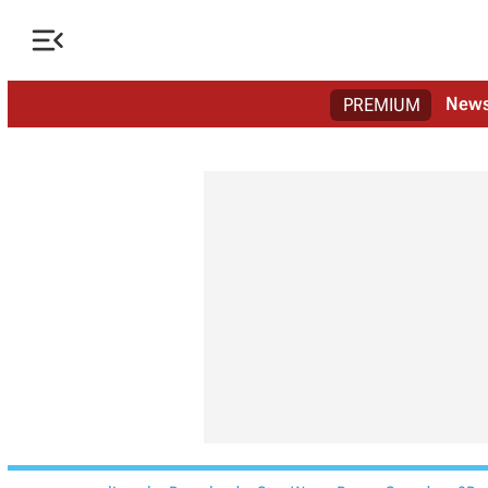

New
PREMIUM