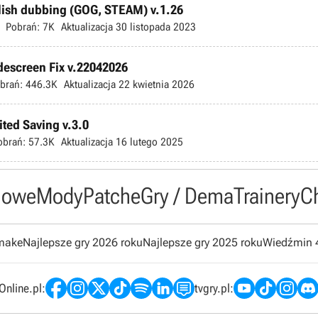
olish dubbing (GOG, STEAM) v.1.26
Pobrań:
7K
Aktualizacja
30 listopada 2023
escreen Fix v.22042026
brań:
446.3K
Aktualizacja
22 kwietnia 2026
ted Saving v.3.0
obrań:
57.3K
Aktualizacja
16 lutego 2025
owe
Mody
Patche
Gry / Dema
Trainery
C
emake
Najlepsze gry 2026 roku
Najlepsze gry 2025 roku
Wiedźmin 
nline.pl:
tvgry.pl: