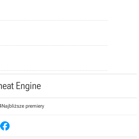
heat Engine
4
Najbliższe premiery