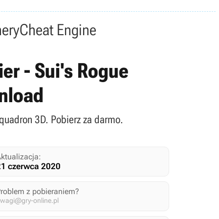
nery
Cheat Engine
er - Sui's Rogue
nload
Squadron 3D. Pobierz za darmo.
ktualizacja:
21 czerwca 2020
Problem z pobieraniem?
wagi@gry-online.pl