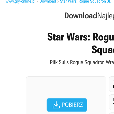
www.gry-online.pl
Download
Star Wars: Rogue Squadron 3D


Download
Najle
Star Wars: Rogu
Squa
Plik Sui's Rogue Squadron Wra

POBIERZ