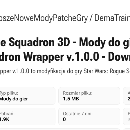
psze
Nowe
Mody
Patche
Gry / Dema
Trai
e Squadron 3D - Mody do gi
dron Wrapper v.1.0.0 - Dow
pper v.1.0.0 to modyfikacja do gry Star Wars: Rogue 
Typ pliku:
Rozmiar pliku:
A
Mody do gier
1.5 MB
Pobrań:
Ostatnie 7 dni:
1.9K
0
u