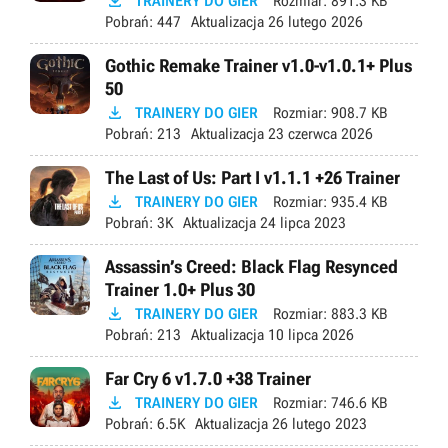

TRAINERY DO GIER
Rozmiar:
891.3 KB
Pobrań:
447
Aktualizacja
26 lutego 2026
Gothic Remake Trainer v1.0-v1.0.1+ Plus
50

TRAINERY DO GIER
Rozmiar:
908.7 KB
Pobrań:
213
Aktualizacja
23 czerwca 2026
The Last of Us: Part I v1.1.1 +26 Trainer

TRAINERY DO GIER
Rozmiar:
935.4 KB
Pobrań:
3K
Aktualizacja
24 lipca 2023
Assassin’s Creed: Black Flag Resynced
Trainer 1.0+ Plus 30

TRAINERY DO GIER
Rozmiar:
883.3 KB
Pobrań:
213
Aktualizacja
10 lipca 2026
Far Cry 6 v1.7.0 +38 Trainer

TRAINERY DO GIER
Rozmiar:
746.6 KB
Pobrań:
6.5K
Aktualizacja
26 lutego 2023