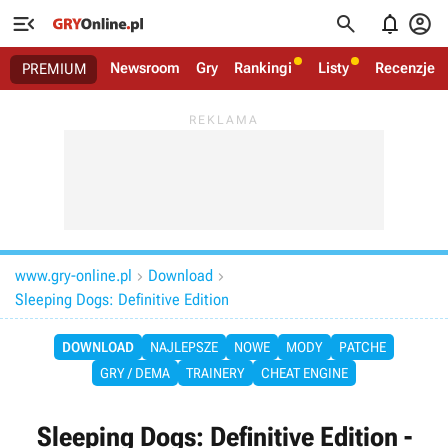




Newsroom
Gry
Rankingi
Listy
Recenzje
PREMIUM
www.gry-online.pl
Download


Sleeping Dogs: Definitive Edition
DOWNLOAD
NAJLEPSZE
NOWE
MODY
PATCHE
GRY / DEMA
TRAINERY
CHEAT ENGINE
Sleeping Dogs: Definitive Edition -