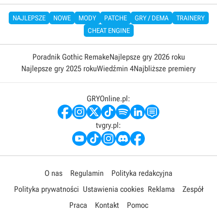
NAJLEPSZE
NOWE
MODY
PATCHE
GRY / DEMA
TRAINERY
CHEAT ENGINE
Poradnik Gothic Remake
Najlepsze gry 2026 roku
Najlepsze gry 2025 roku
Wiedźmin 4
Najbliższe premiery
GRYOnline.pl:
tvgry.pl:
O nas
Regulamin
Polityka redakcyjna
Polityka prywatności
Ustawienia cookies
Reklama
Zespół
Praca
Kontakt
Pomoc