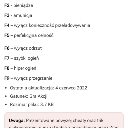
F2
- pieniądze
F3
- amunicja
F4
– wyłącz konieczność przeładowywania
F5
– perfekcyjna celność
F6
– wyłącz odrzut
F7
– szybki ogień
F8
– hiper ogień
F9
– wyłącz przegrzanie
Ostatnia aktualizacja: 4 czerwca 2022
Gatunek: Gra Akcji
Rozmiar pliku: 3.7 KB
Uwaga:
Prezentowane powyżej cheaty oraz triki
niekoniecznie muszą działać z posiadanym przez Was