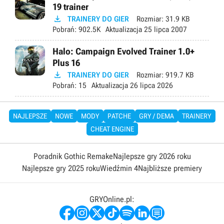
19 trainer

TRAINERY DO GIER
Rozmiar:
31.9 KB
Pobrań:
902.5K
Aktualizacja
25 lipca 2007
Halo: Campaign Evolved Trainer 1.0+
Plus 16

TRAINERY DO GIER
Rozmiar:
919.7 KB
Pobrań:
15
Aktualizacja
26 lipca 2026
NAJLEPSZE
NOWE
MODY
PATCHE
GRY / DEMA
TRAINERY
CHEAT ENGINE
Poradnik Gothic Remake
Najlepsze gry 2026 roku
Najlepsze gry 2025 roku
Wiedźmin 4
Najbliższe premiery
GRYOnline.pl: