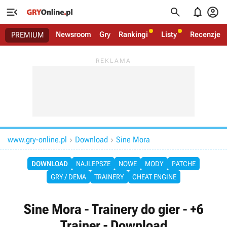




Newsroom
Gry
Rankingi
Listy
Recenzje
PREMIUM
www.gry-online.pl
Download
Sine Mora


DOWNLOAD
NAJLEPSZE
NOWE
MODY
PATCHE
GRY / DEMA
TRAINERY
CHEAT ENGINE
Sine Mora - Trainery do gier - +6
Trainer - Download