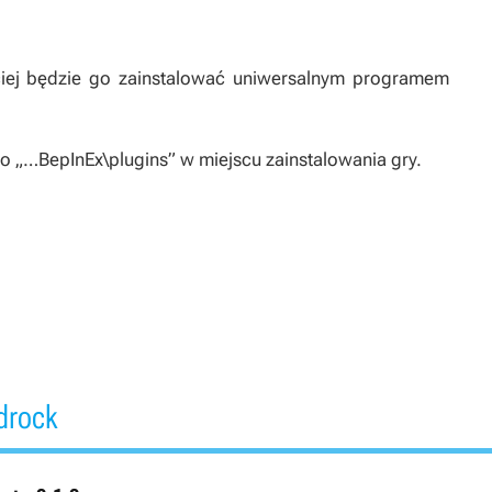
iej będzie go zainstalować uniwersalnym programem
 „…BepInEx\plugins” w miejscu zainstalowania gry.
drock