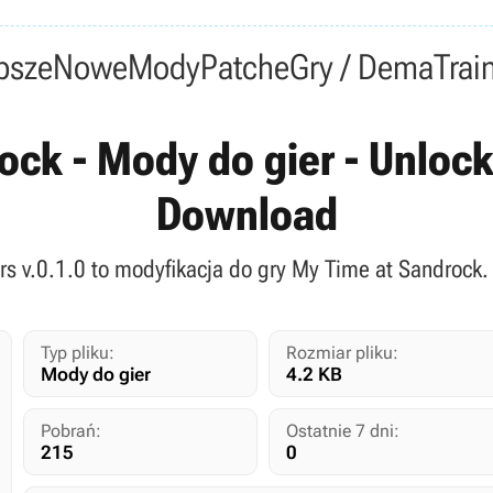
psze
Nowe
Mody
Patche
Gry / Dema
Trai
ck - Mody do gier - Unlock
Download
rs v.0.1.0 to modyfikacja do gry My Time at Sandrock.
Typ pliku:
Rozmiar pliku:
Mody do gier
4.2 KB
Pobrań:
Ostatnie 7 dni:
215
0