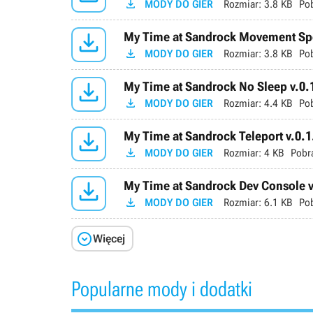

MODY DO GIER
Rozmiar:
3.8 KB
Po

My Time at Sandrock Movement Spe

MODY DO GIER
Rozmiar:
3.8 KB
Po

My Time at Sandrock No Sleep v.0.

MODY DO GIER
Rozmiar:
4.4 KB
Po

My Time at Sandrock Teleport v.0.1

MODY DO GIER
Rozmiar:
4 KB
Pobr

My Time at Sandrock Dev Console v

MODY DO GIER
Rozmiar:
6.1 KB
Po

Więcej
Popularne mody i dodatki