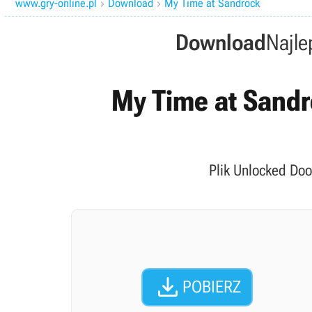
www.gry-online.pl
Download
My Time at Sandrock


Download
Najle
My Time at Sandro
Plik Unlocked Doo

POBIERZ