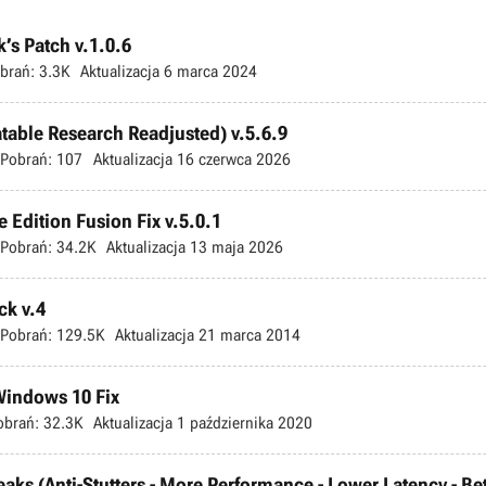
’s Patch v.1.0.6
brań:
3.3K
Aktualizacja
6 marca 2024
atable Research Readjusted) v.5.6.9
Pobrań:
107
Aktualizacja
16 czerwca 2026
 Edition Fusion Fix v.5.0.1
Pobrań:
34.2K
Aktualizacja
13 maja 2026
ck v.4
Pobrań:
129.5K
Aktualizacja
21 marca 2014
 Windows 10 Fix
obrań:
32.3K
Aktualizacja
1 października 2020
s (Anti-Stutters - More Performance - Lower Latency - Bette