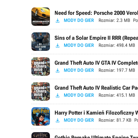
Need for Speed: Porsche 2000 Verok

MODY DO GIER
Rozmiar:
2.3 MB
Po
Sins of a Solar Empire II RRR (Repe

MODY DO GIER
Rozmiar:
498.4 MB
Grand Theft Auto IV GTA IV Complete

MODY DO GIER
Rozmiar:
197.7 MB
Grand Theft Auto IV Realistic Car Pa

MODY DO GIER
Rozmiar:
415.1 MB
Harry Potter i Kamień Filozoficzny

MODY DO GIER
Rozmiar:
81.7 KB
P
Gothic Remake Ultimate Engine Tweak