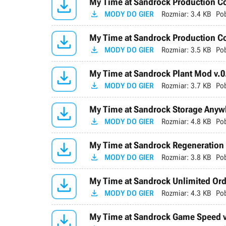

My Time at Sandrock Production Co

MODY DO GIER
Rozmiar:
3.4 KB
Po

My Time at Sandrock Production Co

MODY DO GIER
Rozmiar:
3.5 KB
Po

My Time at Sandrock Plant Mod v.0

MODY DO GIER
Rozmiar:
3.7 KB
Po

My Time at Sandrock Storage Anywh

MODY DO GIER
Rozmiar:
4.8 KB
Po

My Time at Sandrock Regeneration 

MODY DO GIER
Rozmiar:
3.8 KB
Po

My Time at Sandrock Unlimited Ord

MODY DO GIER
Rozmiar:
4.3 KB
Po

My Time at Sandrock Game Speed v