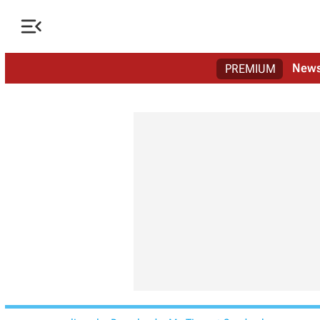

New
PREMIUM