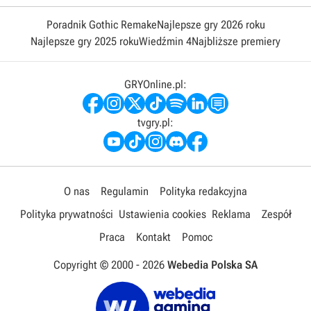
Poradnik Gothic Remake
Najlepsze gry 2026 roku
Najlepsze gry 2025 roku
Wiedźmin 4
Najbliższe premiery
GRYOnline.pl:
tvgry.pl:
O nas
Regulamin
Polityka redakcyjna
Polityka prywatności
Ustawienia cookies
Reklama
Zespół
Praca
Kontakt
Pomoc
Copyright © 2000 -
2026
Webedia Polska SA