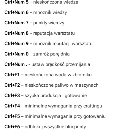
Ctrl+Num 5
– nieskończona wiedza
Ctrl+Num 6
– mnożnik wiedzy
Ctrl+Num 7
– punkty wierdzy
Ctrl+Num 8
– reputacja warsztatu
Ctrl+Num 9
– mnożnik reputacji warsztatu
Ctrl+Num 0
– zamróź porę dnia
Ctrl+Num .
- ustaw prędkość przemijania
Ctrl+F1
– nieskończona woda w zbiorniku
Ctrl+F2
– nieskończone paliwo w maszynach
Ctrl+F3
– szybka produkcja i gotowanie
Ctrl+F4 –
minimalne wymagania przy craftingu
Ctrl+F5
– minimalne wymagania przy gotowaniu
Ctrl+F6
– odblokuj wszystkie blueprinty