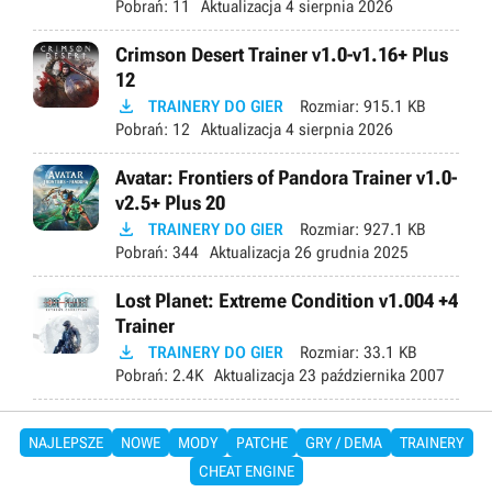
Pobrań:
11
Aktualizacja
4 sierpnia 2026
Crimson Desert Trainer v1.0-v1.16+ Plus
12

TRAINERY DO GIER
Rozmiar:
915.1 KB
Pobrań:
12
Aktualizacja
4 sierpnia 2026
Avatar: Frontiers of Pandora Trainer v1.0-
v2.5+ Plus 20

TRAINERY DO GIER
Rozmiar:
927.1 KB
Pobrań:
344
Aktualizacja
26 grudnia 2025
Lost Planet: Extreme Condition v1.004 +4
Trainer

TRAINERY DO GIER
Rozmiar:
33.1 KB
Pobrań:
2.4K
Aktualizacja
23 października 2007
NAJLEPSZE
NOWE
MODY
PATCHE
GRY / DEMA
TRAINERY
CHEAT ENGINE