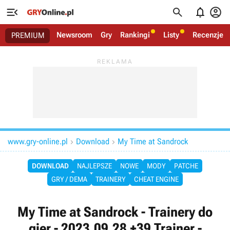




Newsroom
Gry
Rankingi
Listy
Recenzje
PREMIUM
www.gry-online.pl
Download
My Time at Sandrock


DOWNLOAD
NAJLEPSZE
NOWE
MODY
PATCHE
GRY / DEMA
TRAINERY
CHEAT ENGINE
My Time at Sandrock - Trainery do
gier - 2023.09.28 +39 Trainer -