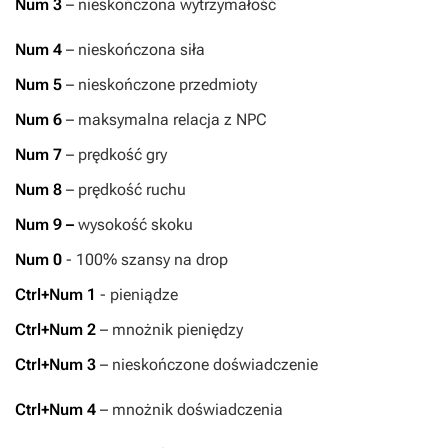
Num 3
– nieskończona wytrzymałość
Num 4
– nieskończona siła
Num 5
– nieskończone przedmioty
Num 6
– maksymalna relacja z NPC
Num 7
– prędkość gry
Num 8
– prędkość ruchu
Num 9 –
wysokość skoku
Num 0
- 100% szansy na drop
Ctrl+Num 1
- pieniądze
Ctrl+Num 2
– mnożnik pieniędzy
Ctrl+Num 3
– nieskończone doświadczenie
Ctrl+Num 4
– mnożnik doświadczenia