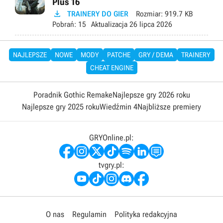
Plus 16

TRAINERY DO GIER
Rozmiar:
919.7 KB
Pobrań:
15
Aktualizacja
26 lipca 2026
NAJLEPSZE
NOWE
MODY
PATCHE
GRY / DEMA
TRAINERY
CHEAT ENGINE
Poradnik Gothic Remake
Najlepsze gry 2026 roku
Najlepsze gry 2025 roku
Wiedźmin 4
Najbliższe premiery
GRYOnline.pl:
tvgry.pl:
O nas
Regulamin
Polityka redakcyjna