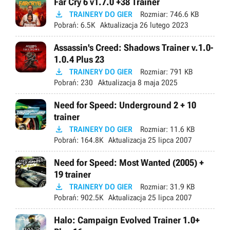
Far Cry 6 v1.7.0 +38 Trainer

TRAINERY DO GIER
Rozmiar:
746.6 KB
Pobrań:
6.5K
Aktualizacja
26 lutego 2023
Assassin's Creed: Shadows Trainer v.1.0-
1.0.4 Plus 23

TRAINERY DO GIER
Rozmiar:
791 KB
Pobrań:
230
Aktualizacja
8 maja 2025
Need for Speed: Underground 2 + 10
trainer

TRAINERY DO GIER
Rozmiar:
11.6 KB
Pobrań:
164.8K
Aktualizacja
25 lipca 2007
Need for Speed: Most Wanted (2005) +
19 trainer

TRAINERY DO GIER
Rozmiar:
31.9 KB
Pobrań:
902.5K
Aktualizacja
25 lipca 2007
Halo: Campaign Evolved Trainer 1.0+