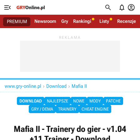




Newsroom
Gry
Rankingi
Listy
Recenzje
PREMIUM
www.gry-online.pl
Download
Mafia II


DOWNLOAD
NAJLEPSZE
NOWE
MODY
PATCHE
GRY / DEMA
TRAINERY
CHEAT ENGINE
Mafia II - Trainery do gier - v1.04
+11 Trainer - Download