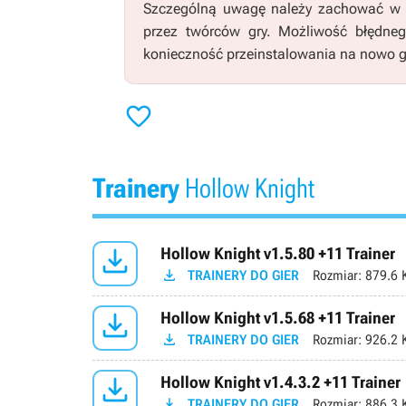
Szczególną uwagę należy zachować w pr
przez twórców gry. Możliwość błędne
konieczność przeinstalowania na nowo g

Trainery
Hollow Knight

Hollow Knight v1.5.80 +11 Trainer

TRAINERY DO GIER
Rozmiar:
879.6 

Hollow Knight v1.5.68 +11 Trainer

TRAINERY DO GIER
Rozmiar:
926.2 

Hollow Knight v1.4.3.2 +11 Trainer

TRAINERY DO GIER
Rozmiar:
886.3 