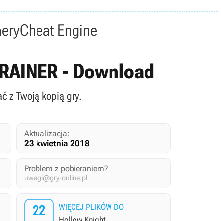
nery
Cheat Engine
 TRAINER - Download
ać z Twoją kopią gry.
Aktualizacja:
23 kwietnia 2018
Problem z pobieraniem?
uwagi@gry-online.pl
22
WIĘCEJ PLIKÓW DO
Hollow Knight