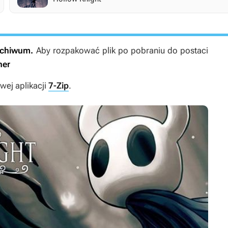
archiwum.
Aby rozpakować plik po pobraniu do postaci
ner
ej aplikacji
7-Zip
.