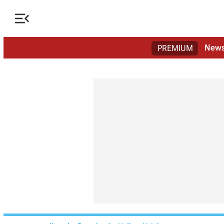

New
PREMIUM