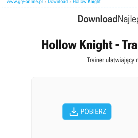
www.gry-online.pl
Download
Hollow Knight


Download
Najle
Hollow Knight - Tr
Trainer ułatwiający 

POBIERZ