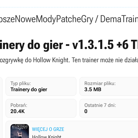
psze
Nowe
Mody
Patche
Gry / Dema
Trai
ainery do gier - v1.3.1.5 +6
rozgrywkę do Hollow Knight. Ten trainer może nie dział
Typ pliku:
Rozmiar pliku:
Trainery do gier
3.5 MB
Pobrań:
Ostatnie 7 dni:
20.4K
0
WIĘCEJ O GRZE
Hollow Knight