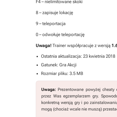
F4
– nielimitowane skoki
8
– zapisuje lokację
9
– teleportacja
0
– odwołuje teleportację
Uwaga!
Trainer współpracuje z wersją
1.
Ostatnia aktualizacja: 23 kwietnia 2018
Gatunek: Gra Akcji
Rozmiar pliku: 3.5 MB
Uwaga:
Prezentowane powyżej cheaty o
przez Was egzemplarzem gry. Spowodo
konkretną wersją gry i po zainstalowani
mogą (chociaż wcale nie muszą) przestać