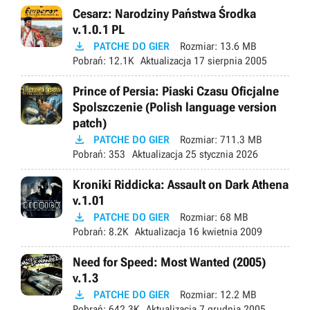
Cesarz: Narodziny Państwa Środka
v.1.0.1 PL

PATCHE DO GIER
Rozmiar:
13.6 MB
Pobrań:
12.1K
Aktualizacja
17 sierpnia 2005
Prince of Persia: Piaski Czasu Oficjalne
Spolszczenie (Polish language version
patch)

PATCHE DO GIER
Rozmiar:
711.3 MB
Pobrań:
353
Aktualizacja
25 stycznia 2026
Kroniki Riddicka: Assault on Dark Athena
v.1.01

PATCHE DO GIER
Rozmiar:
68 MB
Pobrań:
8.2K
Aktualizacja
16 kwietnia 2009
Need for Speed: Most Wanted (2005)
v.1.3

PATCHE DO GIER
Rozmiar:
12.2 MB
Pobrań:
642.3K
Aktualizacja
7 grudnia 2005