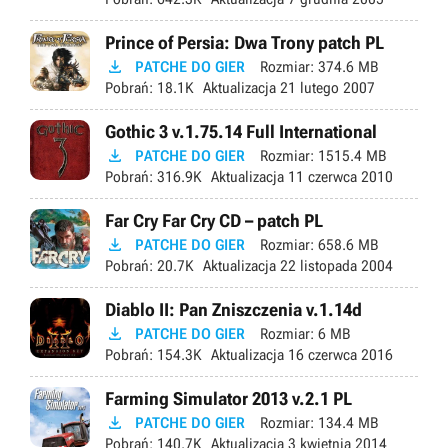
Prince of Persia: Dwa Trony patch PL

PATCHE DO GIER
Rozmiar:
374.6 MB
Pobrań:
18.1K
Aktualizacja
21 lutego 2007
Gothic 3 v.1.75.14 Full International

PATCHE DO GIER
Rozmiar:
1515.4 MB
Pobrań:
316.9K
Aktualizacja
11 czerwca 2010
Far Cry Far Cry CD – patch PL

PATCHE DO GIER
Rozmiar:
658.6 MB
Pobrań:
20.7K
Aktualizacja
22 listopada 2004
Diablo II: Pan Zniszczenia v.1.14d

PATCHE DO GIER
Rozmiar:
6 MB
Pobrań:
154.3K
Aktualizacja
16 czerwca 2016
Farming Simulator 2013 v.2.1 PL

PATCHE DO GIER
Rozmiar:
134.4 MB
Pobrań:
140.7K
Aktualizacja
3 kwietnia 2014