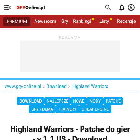




Newsroom
Gry
Rankingi
Listy
Recenzje
PREMIUM
www.gry-online.pl
Download
Highland Warriors


DOWNLOAD
NAJLEPSZE
NOWE
MODY
PATCHE
GRY / DEMA
TRAINERY
CHEAT ENGINE
Highland Warriors - Patche do gier
- v.1.1 US - Download