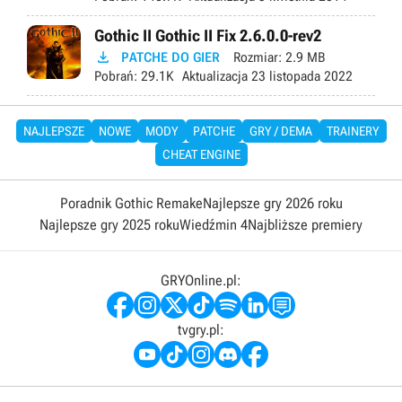
Gothic II Gothic II Fix 2.6.0.0-rev2

PATCHE DO GIER
Rozmiar:
2.9 MB
Pobrań:
29.1K
Aktualizacja
23 listopada 2022
NAJLEPSZE
NOWE
MODY
PATCHE
GRY / DEMA
TRAINERY
CHEAT ENGINE
Poradnik Gothic Remake
Najlepsze gry 2026 roku
Najlepsze gry 2025 roku
Wiedźmin 4
Najbliższe premiery
GRYOnline.pl:
tvgry.pl: