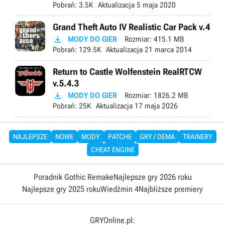
Pobrań:
3.5K
Aktualizacja
5 maja 2020
Grand Theft Auto IV Realistic Car Pack v.4

MODY DO GIER
Rozmiar:
415.1 MB
Pobrań:
129.5K
Aktualizacja
21 marca 2014
Return to Castle Wolfenstein RealRTCW
v.5.4.3

MODY DO GIER
Rozmiar:
1826.2 MB
Pobrań:
25K
Aktualizacja
17 maja 2026
NAJLEPSZE
NOWE
MODY
PATCHE
GRY / DEMA
TRAINERY
CHEAT ENGINE
Poradnik Gothic Remake
Najlepsze gry 2026 roku
Najlepsze gry 2025 roku
Wiedźmin 4
Najbliższe premiery
GRYOnline.pl: