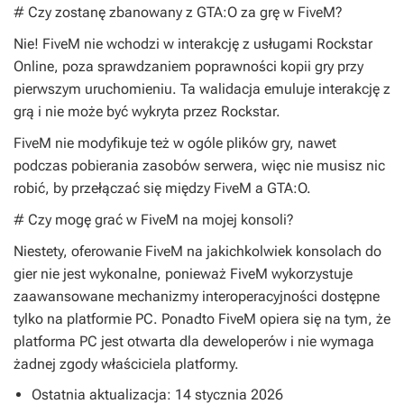
# Czy zostanę zbanowany z GTA:O za grę w FiveM?
Nie! FiveM nie wchodzi w interakcję z usługami Rockstar
Online, poza sprawdzaniem poprawności kopii gry przy
pierwszym uruchomieniu. Ta walidacja emuluje interakcję z
grą i nie może być wykryta przez Rockstar.
FiveM nie modyfikuje też w ogóle plików gry, nawet
podczas pobierania zasobów serwera, więc nie musisz nic
robić, by przełączać się między FiveM a GTA:O.
# Czy mogę grać w FiveM na mojej konsoli?
Niestety, oferowanie FiveM na jakichkolwiek konsolach do
gier nie jest wykonalne, ponieważ FiveM wykorzystuje
zaawansowane mechanizmy interoperacyjności dostępne
tylko na platformie PC. Ponadto FiveM opiera się na tym, że
platforma PC jest otwarta dla deweloperów i nie wymaga
żadnej zgody właściciela platformy.
Ostatnia aktualizacja: 14 stycznia 2026