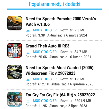
Popularne mody i dodatki
Need for Speed: Porsche 2000 Verok’s
Patch v.1.0.6

MODY DO GIER
Rozmiar:
2.3 MB
Pobrań:
3.3K
Aktualizacja
6 marca 2024
Grand Theft Auto III RE3

MODY DO GIER
Rozmiar:
34.7 MB
Pobrań:
25.6K
Aktualizacja
16 lutego 2021
Need for Speed: Most Wanted (2005)
Widescreen Fix v.29072023

MODY DO GIER
Rozmiar:
1.6 MB
Pobrań:
612.1K
Aktualizacja
6 grudnia 2023
Far Cry Far Cry Fix (64-Bit) v.25022022

MODY DO GIER
Rozmiar:
2201.9 MB
Pobrań:
11.9K
Aktualizacja
2 lipca 2023