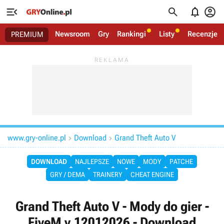




Newsroom
Gry
Rankingi
Listy
Recenzje
PREMIUM
www.gry-online.pl
Download
Grand Theft Auto V


DOWNLOAD
NAJLEPSZE
NOWE
MODY
PATCHE
GRY / DEMA
TRAINERY
CHEAT ENGINE
Grand Theft Auto V - Mody do gier -
FiveM v.12012026 - Download