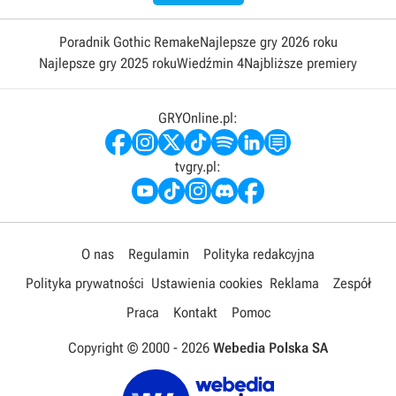
Poradnik Gothic Remake
Najlepsze gry 2026 roku
Najlepsze gry 2025 roku
Wiedźmin 4
Najbliższe premiery
GRYOnline.pl:
tvgry.pl:
O nas
Regulamin
Polityka redakcyjna
Polityka prywatności
Ustawienia cookies
Reklama
Zespół
Praca
Kontakt
Pomoc
Copyright © 2000 -
2026
Webedia Polska SA