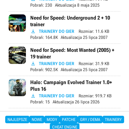
Pobrań:
230
Aktualizacja
8 maja 2025
Need for Speed: Underground 2 + 10
trainer

TRAINERY DO GIER
Rozmiar:
11.6 KB
Pobrań:
164.8K
Aktualizacja
25 lipca 2007
Need for Speed: Most Wanted (2005) +
19 trainer

TRAINERY DO GIER
Rozmiar:
31.9 KB
Pobrań:
902.5K
Aktualizacja
25 lipca 2007
Halo: Campaign Evolved Trainer 1.0+
Plus 16

TRAINERY DO GIER
Rozmiar:
919.7 KB
Pobrań:
15
Aktualizacja
26 lipca 2026
NAJLEPSZE
NOWE
MODY
PATCHE
GRY / DEMA
TRAINERY
CHEAT ENGINE