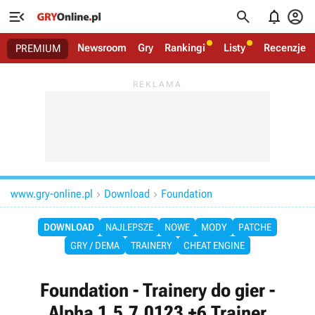




Newsroom
Gry
Rankingi
Listy
Recenzje
PREMIUM
www.gry-online.pl
Download
Foundation


DOWNLOAD
NAJLEPSZE
NOWE
MODY
PATCHE
GRY / DEMA
TRAINERY
CHEAT ENGINE
Foundation - Trainery do gier -
Alpha 1.5.7.0123 +6 Trainer