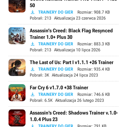
50

TRAINERY DO GIER
Rozmiar:
908.7 KB
Pobrań:
213
Aktualizacja
23 czerwca 2026
Assassin’s Creed: Black Flag Resynced
Trainer 1.0+ Plus 30

TRAINERY DO GIER
Rozmiar:
883.3 KB
Pobrań:
213
Aktualizacja
10 lipca 2026
The Last of Us: Part I v1.1.1 +26 Trainer

TRAINERY DO GIER
Rozmiar:
935.4 KB
Pobrań:
3K
Aktualizacja
24 lipca 2023
Far Cry 6 v1.7.0 +38 Trainer

TRAINERY DO GIER
Rozmiar:
746.6 KB
Pobrań:
6.5K
Aktualizacja
26 lutego 2023
Assassin's Creed: Shadows Trainer v.1.0-
1.0.4 Plus 23

TRAINERY DO GIER
Rozmiar:
791 KB