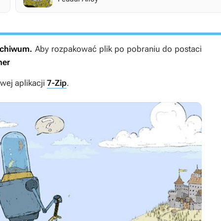
archiwum.
Aby rozpakować plik po pobraniu do postaci
ner
ej aplikacji
7-Zip
.