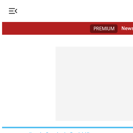

New
PREMIUM