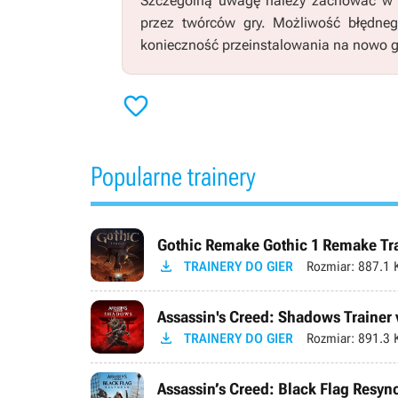
Szczególną uwagę należy zachować w pr
przez twórców gry. Możliwość błędne
konieczność przeinstalowania na nowo g

Popularne trainery
Gothic Remake Gothic 1 Remake Trai

TRAINERY DO GIER
Rozmiar:
887.1 
Assassin's Creed: Shadows Trainer 

TRAINERY DO GIER
Rozmiar:
891.3 
Assassin’s Creed: Black Flag Resync