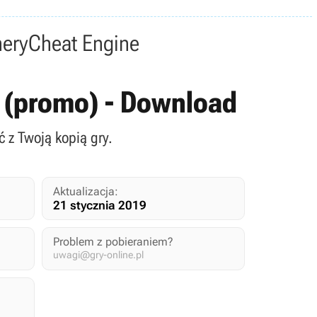
nery
Cheat Engine
er (promo) - Download
ć z Twoją kopią gry.
Aktualizacja:
21 stycznia 2019
Problem z pobieraniem?
uwagi@gry-online.pl