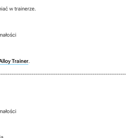
iać w trainerze.
małości
Alloy Trainer
.
---------------------------------------------------------------------
małości
ia