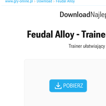
www.gry-online.pl
Download
Feudal Alloy


Download
Najle
Feudal Alloy - Train
Trainer ułatwiający

POBIERZ