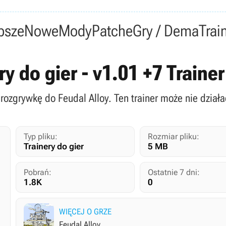
psze
Nowe
Mody
Patche
Gry / Dema
Trai
ery do gier - v1.01 +7 Train
 rozgrywkę do Feudal Alloy. Ten trainer może nie działa
Typ pliku:
Rozmiar pliku:
Trainery do gier
5 MB
Pobrań:
Ostatnie 7 dni:
1.8K
0
WIĘCEJ O GRZE
Feudal Alloy