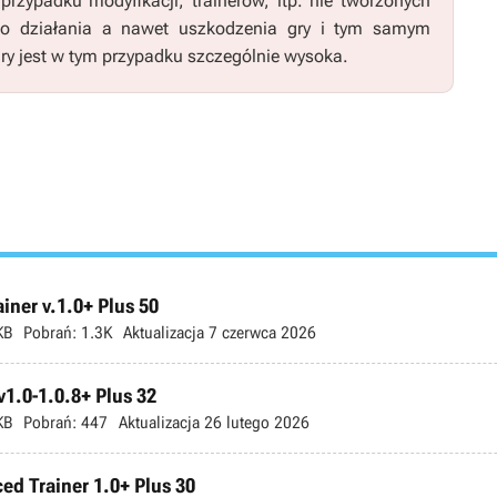
zypadku modyfikacji, trainerów, itp. nie tworzonych
go działania a nawet uszkodzenia gry i tym samym
ry jest w tym przypadku szczególnie wysoka.
ner v.1.0+ Plus 50
KB
Pobrań:
1.3K
Aktualizacja
7 czerwca 2026
v1.0-1.0.8+ Plus 32
KB
Pobrań:
447
Aktualizacja
26 lutego 2026
ed Trainer 1.0+ Plus 30