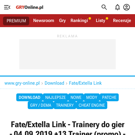




Newsroom
Gry
Rankingi
Listy
Recenzje
PREMIUM
www.gry-online.pl
Download
Fate/Extella Link


DOWNLOAD
NAJLEPSZE
NOWE
MODY
PATCHE
GRY / DEMA
TRAINERY
CHEAT ENGINE
Fate/Extella Link - Trainery do gier
- 04.09.2019 +13 Trainer (promo) -