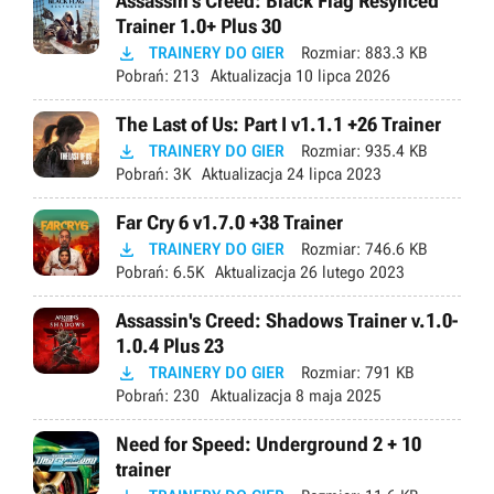
Assassin’s Creed: Black Flag Resynced
Trainer 1.0+ Plus 30

TRAINERY DO GIER
Rozmiar:
883.3 KB
Pobrań:
213
Aktualizacja
10 lipca 2026
The Last of Us: Part I v1.1.1 +26 Trainer

TRAINERY DO GIER
Rozmiar:
935.4 KB
Pobrań:
3K
Aktualizacja
24 lipca 2023
Far Cry 6 v1.7.0 +38 Trainer

TRAINERY DO GIER
Rozmiar:
746.6 KB
Pobrań:
6.5K
Aktualizacja
26 lutego 2023
Assassin's Creed: Shadows Trainer v.1.0-
1.0.4 Plus 23

TRAINERY DO GIER
Rozmiar:
791 KB
Pobrań:
230
Aktualizacja
8 maja 2025
Need for Speed: Underground 2 + 10
trainer