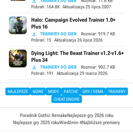

TRAINERY DO GIER
Rozmiar:
11.6 KB
Pobrań:
164.8K
Aktualizacja
25 lipca 2007
Halo: Campaign Evolved Trainer 1.0+
Plus 16

TRAINERY DO GIER
Rozmiar:
919.7 KB
Pobrań:
15
Aktualizacja
26 lipca 2026
Dying Light: The Beast Trainer v1.2-v1.6+
Plus 34

TRAINERY DO GIER
Rozmiar:
902.7 KB
Pobrań:
191
Aktualizacja
29 marca 2026
NAJLEPSZE
NOWE
MODY
PATCHE
GRY / DEMA
TRAINERY
CHEAT ENGINE
Poradnik Gothic Remake
Najlepsze gry 2026 roku
Najlepsze gry 2025 roku
Wiedźmin 4
Najbliższe premiery