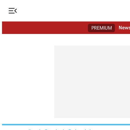

New
PREMIUM