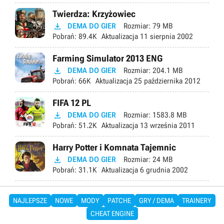
Twierdza: Krzyżowiec

DEMA DO GIER
Rozmiar:
79 MB
Pobrań:
89.4K
Aktualizacja
11 sierpnia 2002
Farming Simulator 2013 ENG

DEMA DO GIER
Rozmiar:
204.1 MB
Pobrań:
66K
Aktualizacja
25 października 2012
FIFA 12 PL

DEMA DO GIER
Rozmiar:
1583.8 MB
Pobrań:
51.2K
Aktualizacja
13 września 2011
Harry Potter i Komnata Tajemnic

DEMA DO GIER
Rozmiar:
24 MB
Pobrań:
31.1K
Aktualizacja
6 grudnia 2002
NAJLEPSZE
NOWE
MODY
PATCHE
GRY / DEMA
TRAINERY
CHEAT ENGINE