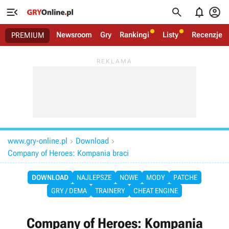




Newsroom
Gry
Rankingi
Listy
Recenzje
PREMIUM
www.gry-online.pl
Download


Company of Heroes: Kompania braci
DOWNLOAD
NAJLEPSZE
NOWE
MODY
PATCHE
GRY / DEMA
TRAINERY
CHEAT ENGINE
Company of Heroes: Kompania