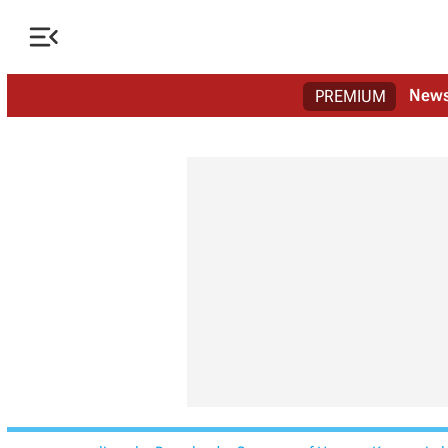

New
PREMIUM