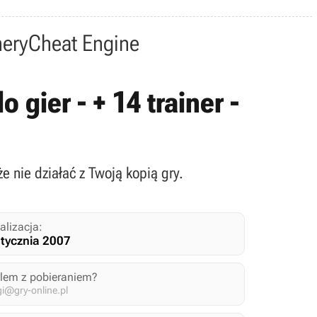
nery
Cheat Engine
gier - + 14 trainer -
 nie działać z Twoją kopią gry.
alizacja:
stycznia 2007
lem z pobieraniem?
i@gry-online.pl