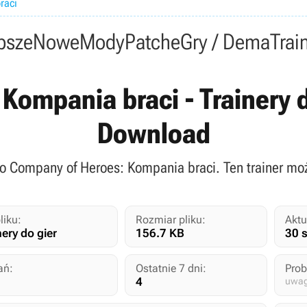
raci
psze
Nowe
Mody
Patche
Gry / Dema
Trai
ompania braci - Trainery do 
Download
do Company of Heroes: Kompania braci. Ten trainer może
liku:
Rozmiar pliku:
Aktu
nery do gier
156.7 KB
30 
ań:
Ostatnie 7 dni:
Prob
4
uwag