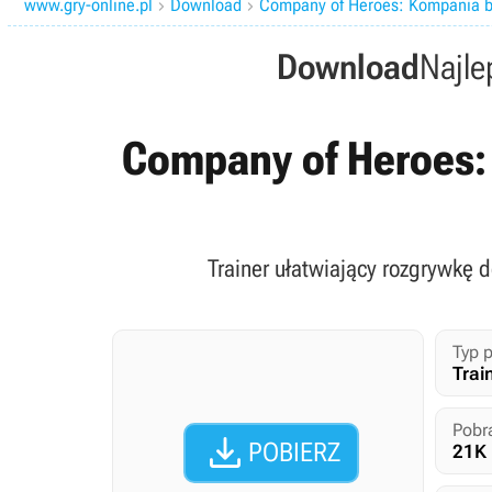
www.gry-online.pl
Download
Company of Heroes: Kompania b


Download
Najle
Company of Heroes: K
Trainer ułatwiający rozgrywkę 
Typ p
Trai
Pobr

POBIERZ
21K