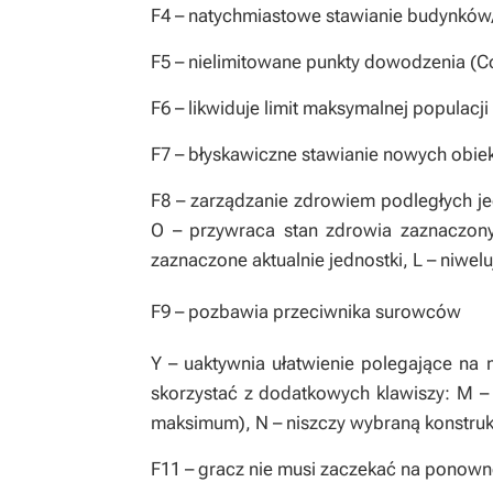
F4
– natychmiastowe stawianie budynków
F5
– nielimitowane punkty dowodzenia (
F6
– likwiduje limit maksymalnej populacji
F7
– błyskawiczne stawianie nowych obiek
F8
– zarządzanie zdrowiem podległych je
O
– przywraca stan zdrowia zaznaczo
zaznaczone aktualnie jednostki,
L
– niwelu
F9
– pozbawia przeciwnika surowców
Y
– uaktywnia ułatwienie polegające na
skorzystać z dodatkowych klawiszy:
M
–
maksimum),
N
– niszczy wybraną konstruk
F11
– gracz nie musi zaczekać na ponowne