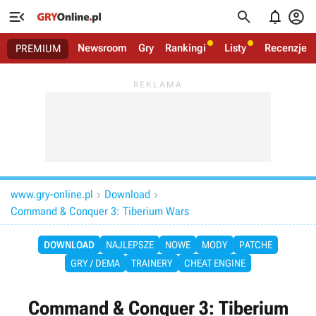




Newsroom
Gry
Rankingi
Listy
Recenzje
PREMIUM
www.gry-online.pl
Download


Command & Conquer 3: Tiberium Wars
DOWNLOAD
NAJLEPSZE
NOWE
MODY
PATCHE
GRY / DEMA
TRAINERY
CHEAT ENGINE
Command & Conquer 3: Tiberium