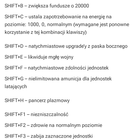
SHIFT+B
– zwiększa fundusze o 20000
SHIFT+C
– ustala zapotrzebowanie na energię na
poziomie: 1000, 0, normalnym (wymagane jest ponowne
korzystanie z tej kombinacji klawiszy)
SHIFT+D
– natychmiastowe upgrade’y z paska bocznego
SHIFT+E
– likwiduje mgłę wojny
SHIFT+F
– natychmiastowe zdolności jednostek
SHIFT+G
– nielimitowana amunicja dla jednostek
latających
SHIFT+H
– pancerz plazmowy
SHIFT+F1
– niezniszczalność
SHIFT+F2
– zdrowie na normalnym poziomie
SHIFT+F3
– zabija zaznaczone jednostki