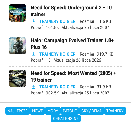
Need for Speed: Underground 2 + 10
trainer

TRAINERY DO GIER
Rozmiar:
11.6 KB
Pobrań:
164.8K
Aktualizacja
25 lipca 2007
Halo: Campaign Evolved Trainer 1.0+
Plus 16

TRAINERY DO GIER
Rozmiar:
919.7 KB
Pobrań:
15
Aktualizacja
26 lipca 2026
Need for Speed: Most Wanted (2005) +
19 trainer

TRAINERY DO GIER
Rozmiar:
31.9 KB
Pobrań:
902.5K
Aktualizacja
25 lipca 2007
NAJLEPSZE
NOWE
MODY
PATCHE
GRY / DEMA
TRAINERY
CHEAT ENGINE