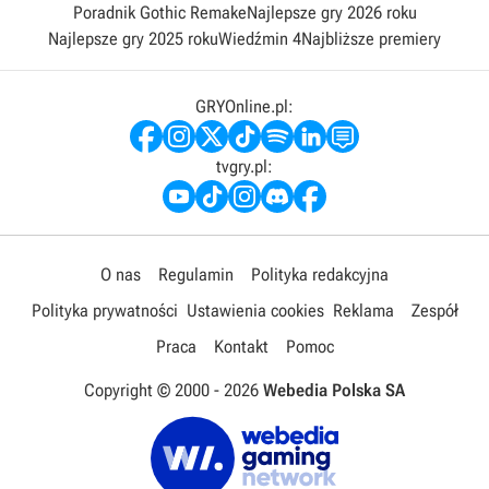
Poradnik Gothic Remake
Najlepsze gry 2026 roku
Najlepsze gry 2025 roku
Wiedźmin 4
Najbliższe premiery
GRYOnline.pl:
tvgry.pl:
O nas
Regulamin
Polityka redakcyjna
Polityka prywatności
Ustawienia cookies
Reklama
Zespół
Praca
Kontakt
Pomoc
Copyright © 2000 -
2026
Webedia Polska SA