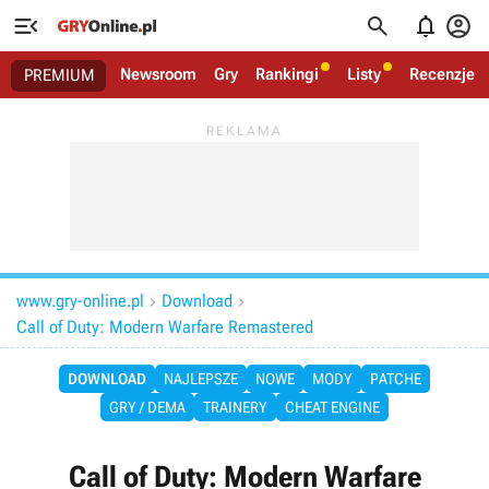




Newsroom
Gry
Rankingi
Listy
Recenzje
PREMIUM
www.gry-online.pl
Download


Call of Duty: Modern Warfare Remastered
DOWNLOAD
NAJLEPSZE
NOWE
MODY
PATCHE
GRY / DEMA
TRAINERY
CHEAT ENGINE
Call of Duty: Modern Warfare