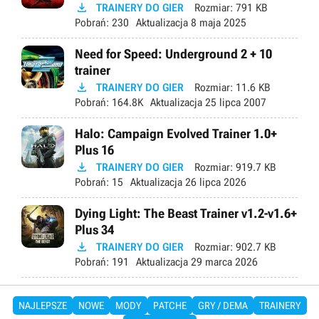

TRAINERY DO GIER
Rozmiar:
791 KB
Pobrań:
230
Aktualizacja
8 maja 2025
Need for Speed: Underground 2 + 10
trainer

TRAINERY DO GIER
Rozmiar:
11.6 KB
Pobrań:
164.8K
Aktualizacja
25 lipca 2007
Halo: Campaign Evolved Trainer 1.0+
Plus 16

TRAINERY DO GIER
Rozmiar:
919.7 KB
Pobrań:
15
Aktualizacja
26 lipca 2026
Dying Light: The Beast Trainer v1.2-v1.6+
Plus 34

TRAINERY DO GIER
Rozmiar:
902.7 KB
Pobrań:
191
Aktualizacja
29 marca 2026
NAJLEPSZE
NOWE
MODY
PATCHE
GRY / DEMA
TRAINERY