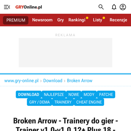




Newsroom
Gry
Rankingi
Listy
Recenzje
PREMIUM
www.gry-online.pl
Download
Broken Arrow


DOWNLOAD
NAJLEPSZE
NOWE
MODY
PATCHE
GRY / DEMA
TRAINERY
CHEAT ENGINE
Broken Arrow - Trainery do gier -
Trainer v1.0-v1.0.12+ Plus 18 -