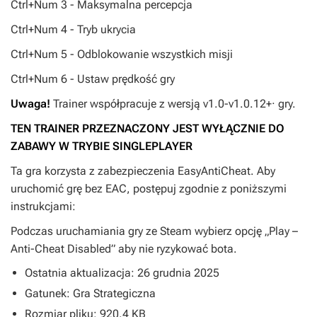
Ctrl+Num 3 - Maksymalna percepcja
Ctrl+Num 4 - Tryb ukrycia
Ctrl+Num 5 - Odblokowanie wszystkich misji
Ctrl+Num 6 - Ustaw prędkość gry
Uwaga!
Trainer współpracuje z wersją v1.0-v1.0.12+· gry.
TEN TRAINER PRZEZNACZONY JEST WYŁĄCZNIE DO
ZABAWY W TRYBIE SINGLEPLAYER
Ta gra korzysta z zabezpieczenia EasyAntiCheat. Aby
uruchomić grę bez EAC, postępuj zgodnie z poniższymi
instrukcjami:
Podczas uruchamiania gry ze Steam wybierz opcję „Play –
Anti-Cheat Disabled” aby nie ryzykować bota.
Ostatnia aktualizacja: 26 grudnia 2025
Gatunek: Gra Strategiczna
Rozmiar pliku: 920.4 KB