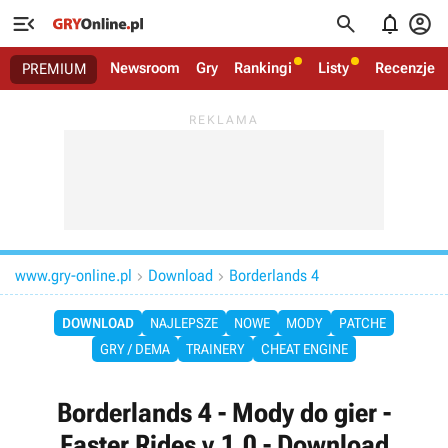




Newsroom
Gry
Rankingi
Listy
Recenzje
PREMIUM
www.gry-online.pl
Download
Borderlands 4


DOWNLOAD
NAJLEPSZE
NOWE
MODY
PATCHE
GRY / DEMA
TRAINERY
CHEAT ENGINE
Borderlands 4 - Mody do gier -
Faster Rides v.1.0 - Download