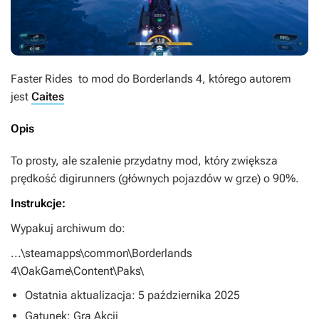
Faster Rides
to mod do
Borderlands 4
, którego autorem
jest
Caites
Opis
To prosty, ale szalenie przydatny mod, który zwiększa
prędkość digirunners (głównych pojazdów w grze) o 90%.
Instrukcje:
Wypakuj archiwum do:
...\steamapps\common\Borderlands
4\OakGame\Content\Paks\
Ostatnia aktualizacja: 5 października 2025
Gatunek: Gra Akcji