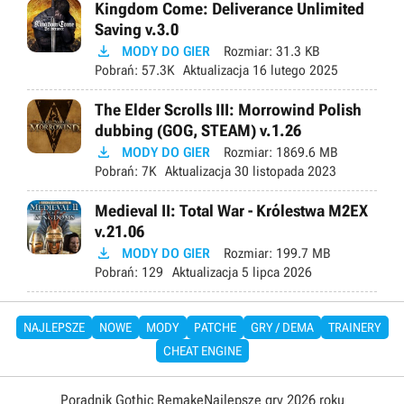
Kingdom Come: Deliverance Unlimited
Saving v.3.0

MODY DO GIER
Rozmiar:
31.3 KB
Pobrań:
57.3K
Aktualizacja
16 lutego 2025
The Elder Scrolls III: Morrowind Polish
dubbing (GOG, STEAM) v.1.26

MODY DO GIER
Rozmiar:
1869.6 MB
Pobrań:
7K
Aktualizacja
30 listopada 2023
Medieval II: Total War - Królestwa M2EX
v.21.06

MODY DO GIER
Rozmiar:
199.7 MB
Pobrań:
129
Aktualizacja
5 lipca 2026
NAJLEPSZE
NOWE
MODY
PATCHE
GRY / DEMA
TRAINERY
CHEAT ENGINE
Poradnik Gothic Remake
Najlepsze gry 2026 roku