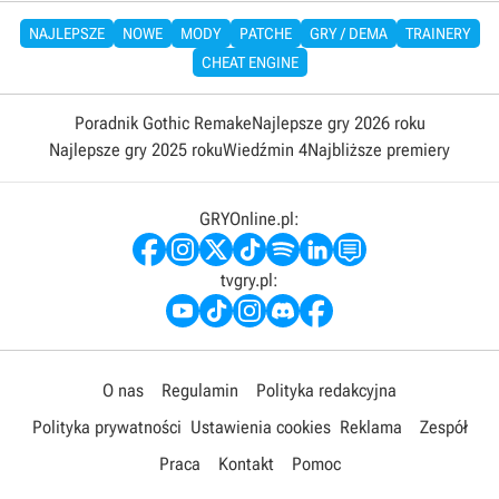
NAJLEPSZE
NOWE
MODY
PATCHE
GRY / DEMA
TRAINERY
CHEAT ENGINE
Poradnik Gothic Remake
Najlepsze gry 2026 roku
Najlepsze gry 2025 roku
Wiedźmin 4
Najbliższe premiery
GRYOnline.pl:
tvgry.pl:
O nas
Regulamin
Polityka redakcyjna
Polityka prywatności
Ustawienia cookies
Reklama
Zespół
Praca
Kontakt
Pomoc