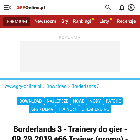




Newsroom
Gry
Rankingi
Listy
Recenzje
PREMIUM
www.gry-online.pl
Download
Borderlands 3


DOWNLOAD
NAJLEPSZE
NOWE
MODY
PATCHE
GRY / DEMA
TRAINERY
CHEAT ENGINE
Borderlands 3 - Trainery do gier -
09.29.2019 +66 Trainer (promo) -