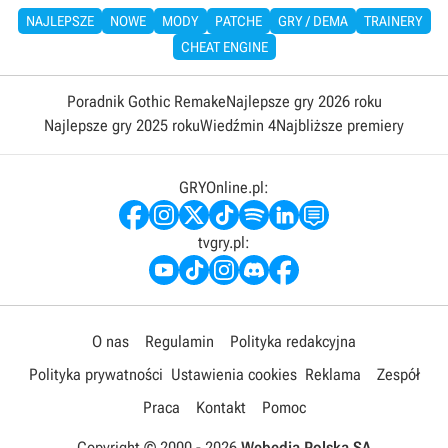
NAJLEPSZE
NOWE
MODY
PATCHE
GRY / DEMA
TRAINERY
CHEAT ENGINE
Poradnik Gothic Remake
Najlepsze gry 2026 roku
Najlepsze gry 2025 roku
Wiedźmin 4
Najbliższe premiery
GRYOnline.pl:
tvgry.pl:
O nas
Regulamin
Polityka redakcyjna
Polityka prywatności
Ustawienia cookies
Reklama
Zespół
Praca
Kontakt
Pomoc
Copyright © 2000 -
2026
Webedia Polska SA