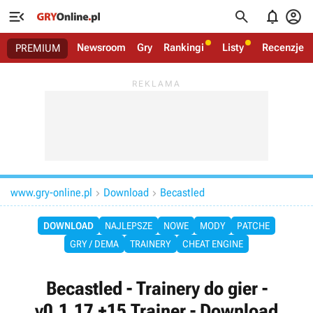




Newsroom
Gry
Rankingi
Listy
Recenzje
PREMIUM
www.gry-online.pl
Download
Becastled


DOWNLOAD
NAJLEPSZE
NOWE
MODY
PATCHE
GRY / DEMA
TRAINERY
CHEAT ENGINE
Becastled - Trainery do gier -
v0.1.17 +15 Trainer - Download