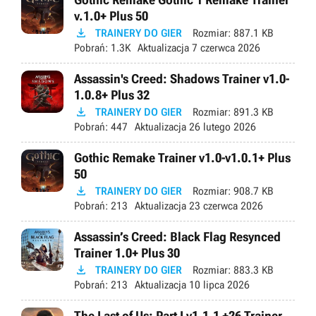
v.1.0+ Plus 50

TRAINERY DO GIER
Rozmiar:
887.1 KB
Pobrań:
1.3K
Aktualizacja
7 czerwca 2026
Assassin's Creed: Shadows Trainer v1.0-
1.0.8+ Plus 32

TRAINERY DO GIER
Rozmiar:
891.3 KB
Pobrań:
447
Aktualizacja
26 lutego 2026
Gothic Remake Trainer v1.0-v1.0.1+ Plus
50

TRAINERY DO GIER
Rozmiar:
908.7 KB
Pobrań:
213
Aktualizacja
23 czerwca 2026
Assassin’s Creed: Black Flag Resynced
Trainer 1.0+ Plus 30

TRAINERY DO GIER
Rozmiar:
883.3 KB
Pobrań:
213
Aktualizacja
10 lipca 2026
The Last of Us: Part I v1.1.1 +26 Trainer