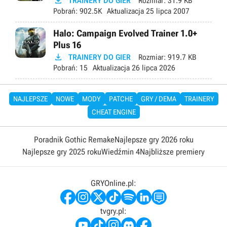

TRAINERY DO GIER
Rozmiar:
31.9 KB
Pobrań:
902.5K
Aktualizacja
25 lipca 2007
Halo: Campaign Evolved Trainer 1.0+
Plus 16

TRAINERY DO GIER
Rozmiar:
919.7 KB
Pobrań:
15
Aktualizacja
26 lipca 2026
NAJLEPSZE
NOWE
MODY
PATCHE
GRY / DEMA
TRAINERY
CHEAT ENGINE
Poradnik Gothic Remake
Najlepsze gry 2026 roku
Najlepsze gry 2025 roku
Wiedźmin 4
Najbliższe premiery
GRYOnline.pl:
tvgry.pl: