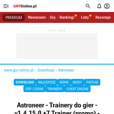




Newsroom
Gry
Rankingi
Listy
Recenzje
PREMIUM
www.gry-online.pl
Download
Astroneer


DOWNLOAD
NAJLEPSZE
NOWE
MODY
PATCHE
GRY / DEMA
TRAINERY
CHEAT ENGINE
Astroneer - Trainery do gier -
v1.4.15.0 +7 Trainer (promo) -