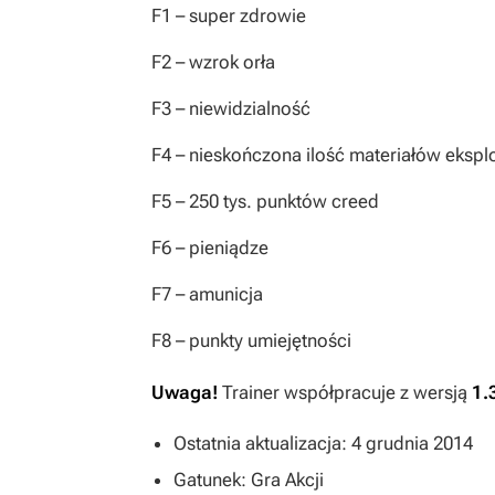
F1
– super zdrowie
F2
– wzrok orła
F3
– niewidzialność
F4
– nieskończona ilość materiałów ekspl
F5
– 250 tys. punktów creed
F6
– pieniądze
F7
– amunicja
F8
– punkty umiejętności
Uwaga!
Trainer współpracuje z wersją
1.
Ostatnia aktualizacja: 4 grudnia 2014
Gatunek: Gra Akcji