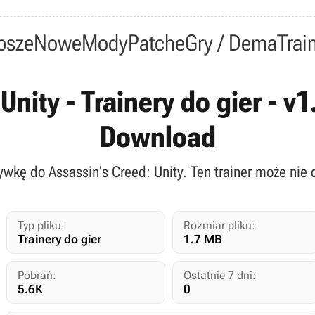
psze
Nowe
Mody
Patche
Gry / Dema
Trai
Unity - Trainery do gier - v
Download
ywkę do Assassin's Creed: Unity. Ten trainer może nie 
Typ pliku:
Rozmiar pliku:
Trainery do gier
1.7 MB
Pobrań:
Ostatnie 7 dni:
5.6K
0