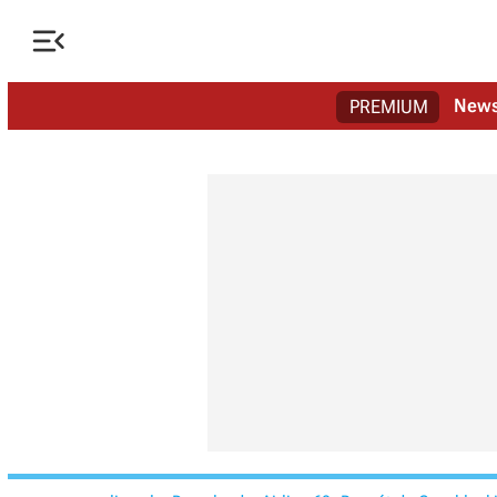

New
PREMIUM