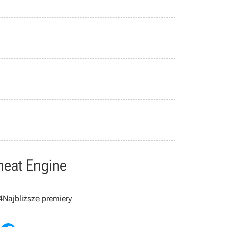
heat Engine
4
Najbliższe premiery