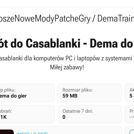
i
psze
Nowe
Mody
Patche
Gry / Dema
Trai
rót do Casablanki - Dema do
Casablanki dla komputerów PC i laptopów z systemami
Miłej zabawy!
p pliku:
Rozmiar pliku:
Ak
ema do gier
59 MB
5
obrań:
Ostatnie 7 dni:
P
.1K
0
uw