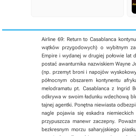
Airline 69: Return to Casablanca kontynu
wątków przygodowych) o wybitnym zab
Empire i wydanej w drugiej połowie lat 
postać awanturnika nazwiskiem Wayne Jo
(np. przemyt broni i napojów wyskokowy
północnym obszarem kontynentu afryk
melodramatu pt. Casablanca z Ingrid 
odkrywa w swoim ładunku wdechową blo
tajnej agentki. Ponętna niewiasta odbezpi
nagle pojawia się eskadra niemieckic
przypuszcza manewr zaczepny. Poważnie
bezkresnym morzu saharyjskiego piask