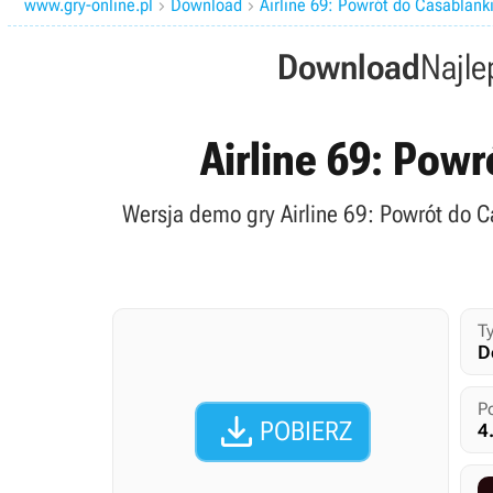
www.gry-online.pl
Download
Airline 69: Powrót do Casablank


Download
Najle
Airline 69: Pow
Wersja demo gry Airline 69: Powrót do 
Ty
D
P

POBIERZ
4