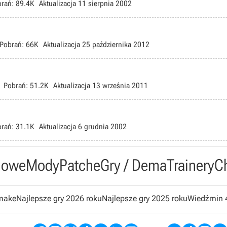
rań:
89.4K
Aktualizacja
11 sierpnia 2002
Pobrań:
66K
Aktualizacja
25 października 2012
Pobrań:
51.2K
Aktualizacja
13 września 2011
rań:
31.1K
Aktualizacja
6 grudnia 2002
owe
Mody
Patche
Gry / Dema
Trainery
C
emake
Najlepsze gry 2026 roku
Najlepsze gry 2025 roku
Wiedźmin 