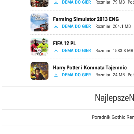

DEMA DO GIER
Rozmiar:
79 MB
Pob
Farming Simulator 2013 ENG

DEMA DO GIER
Rozmiar:
204.1 MB
FIFA 12 PL

DEMA DO GIER
Rozmiar:
1583.8 MB
Harry Potter i Komnata Tajemnic

DEMA DO GIER
Rozmiar:
24 MB
Pob
Najlepsze
N
Poradnik Gothic R