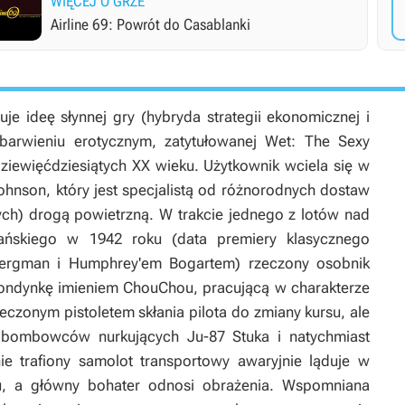
WIĘCEJ O GRZE
Airline 69: Powrót do Casablanki
uje ideę słynnej gry (hybryda strategii ekonomicznej i
arwieniu erotycznym, zatytułowanej Wet: The Sexy
dziewięćdziesiątych XX wieku. Użytkownik wciela się w
hnson, który jest specjalistą od różnorodnych dostaw
ch) drogą powietrzną. W trakcie jednego z lotów nad
ańskiego w 1942 roku (data premiery klasycznego
Bergman i Humphrey'em Bogartem) rzeczony osobnik
ndynkę imieniem ChouChou, pracującą w charakterze
eczonym pistoletem skłania pilota do zmiany kursu, ale
h bombowców nurkujących Ju-87 Stuka i natychmiast
 trafiony samolot transportowy awaryjnie ląduje w
u, a główny bohater odnosi obrażenia. Wspomniana