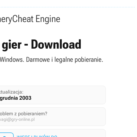
nery
Cheat Engine
 gier - Download
 Windows. Darmowe i legalne pobieranie.
tualizacja:
 grudnia 2003
roblem z pobieraniem?
agi@gry-online.pl