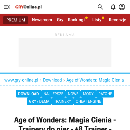




Newsroom
Gry
Rankingi
Listy
Recenzje
PREMIUM
www.gry-online.pl
Download
Age of Wonders: Magia Cienia


DOWNLOAD
NAJLEPSZE
NOWE
MODY
PATCHE
GRY / DEMA
TRAINERY
CHEAT ENGINE
Age of Wonders: Magia Cienia -
Trainery do gier - +8 Trainer -