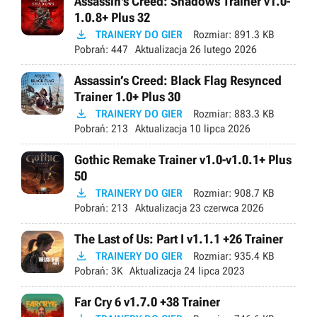
Assassin's Creed: Shadows Trainer v1.0-
1.0.8+ Plus 32

TRAINERY DO GIER
Rozmiar:
891.3 KB
Pobrań:
447
Aktualizacja
26 lutego 2026
Assassin’s Creed: Black Flag Resynced
Trainer 1.0+ Plus 30

TRAINERY DO GIER
Rozmiar:
883.3 KB
Pobrań:
213
Aktualizacja
10 lipca 2026
Gothic Remake Trainer v1.0-v1.0.1+ Plus
50

TRAINERY DO GIER
Rozmiar:
908.7 KB
Pobrań:
213
Aktualizacja
23 czerwca 2026
The Last of Us: Part I v1.1.1 +26 Trainer

TRAINERY DO GIER
Rozmiar:
935.4 KB
Pobrań:
3K
Aktualizacja
24 lipca 2023
Far Cry 6 v1.7.0 +38 Trainer