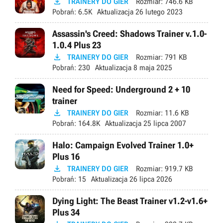

TRAINERY DO GIER
Rozmiar:
746.6 KB
Pobrań:
6.5K
Aktualizacja
26 lutego 2023
Assassin's Creed: Shadows Trainer v.1.0-
1.0.4 Plus 23

TRAINERY DO GIER
Rozmiar:
791 KB
Pobrań:
230
Aktualizacja
8 maja 2025
Need for Speed: Underground 2 + 10
trainer

TRAINERY DO GIER
Rozmiar:
11.6 KB
Pobrań:
164.8K
Aktualizacja
25 lipca 2007
Halo: Campaign Evolved Trainer 1.0+
Plus 16

TRAINERY DO GIER
Rozmiar:
919.7 KB
Pobrań:
15
Aktualizacja
26 lipca 2026
Dying Light: The Beast Trainer v1.2-v1.6+
Plus 34