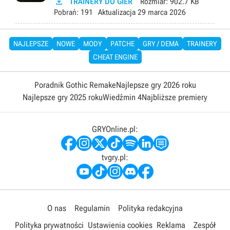

TRAINERY DO GIER
Rozmiar:
902.7 KB
Pobrań:
191
Aktualizacja
29 marca 2026
NAJLEPSZE
NOWE
MODY
PATCHE
GRY / DEMA
TRAINERY
CHEAT ENGINE
Poradnik Gothic Remake
Najlepsze gry 2026 roku
Najlepsze gry 2025 roku
Wiedźmin 4
Najbliższe premiery
GRYOnline.pl:
tvgry.pl:
O nas
Regulamin
Polityka redakcyjna
Polityka prywatności
Ustawienia cookies
Reklama
Zespół