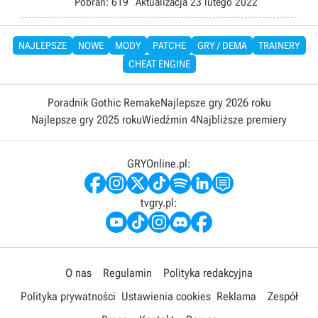
Pobrań:
619
Aktualizacja
23 lutego 2022
NAJLEPSZE
NOWE
MODY
PATCHE
GRY / DEMA
TRAINERY
CHEAT ENGINE
Poradnik Gothic Remake
Najlepsze gry 2026 roku
Najlepsze gry 2025 roku
Wiedźmin 4
Najbliższe premiery
GRYOnline.pl:
tvgry.pl:
O nas
Regulamin
Polityka redakcyjna
Polityka prywatności
Ustawienia cookies
Reklama
Zespół