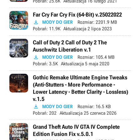
Pobrań:
25.6K
Aktualizacja
16 lutego 2021
Far Cry Far Cry Fix (64-Bit) v.25022022

MODY DO GIER
Rozmiar:
2201.9 MB
Pobrań:
11.9K
Aktualizacja
2 lipca 2023
Call of Duty 2 Call of Duty 2 The
Auschwitz Liberation v.1

MODY DO GIER
Rozmiar:
105.4 MB
Pobrań:
3.5K
Aktualizacja
5 maja 2020
Gothic Remake Ultimate Engine Tweaks
(Anti-Stutters - More Performance -
Lower Latency - Better Clarity - Lossless)
v.1.5

MODY DO GIER
Rozmiar:
16.5 KB
Pobrań:
202
Aktualizacja
25 czerwca 2026
Grand Theft Auto IV GTA IV Complete
Edition Fusion Fix v.5.0.1