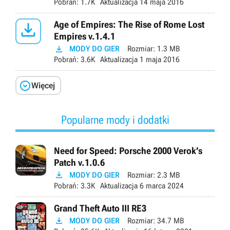
Pobrań:
1.7K
Aktualizacja
14 maja 2016

Age of Empires: The Rise of Rome Lost
Empires v.1.4.1

MODY DO GIER
Rozmiar:
1.3 MB
Pobrań:
3.6K
Aktualizacja
1 maja 2016

Więcej
Popularne mody i dodatki
Need for Speed: Porsche 2000 Verok’s
Patch v.1.0.6

MODY DO GIER
Rozmiar:
2.3 MB
Pobrań:
3.3K
Aktualizacja
6 marca 2024
Grand Theft Auto III RE3

MODY DO GIER
Rozmiar:
34.7 MB