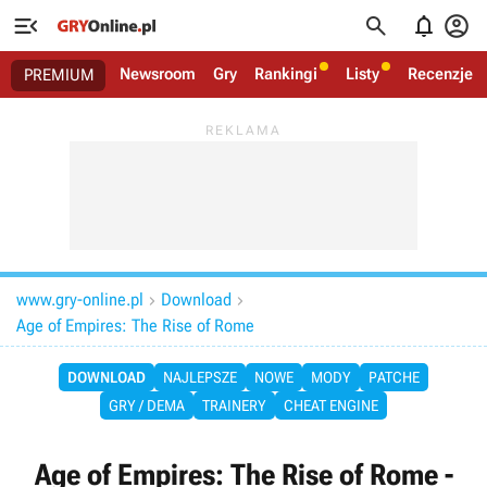




Newsroom
Gry
Rankingi
Listy
Recenzje
PREMIUM
www.gry-online.pl
Download


Age of Empires: The Rise of Rome
DOWNLOAD
NAJLEPSZE
NOWE
MODY
PATCHE
GRY / DEMA
TRAINERY
CHEAT ENGINE
Age of Empires: The Rise of Rome -