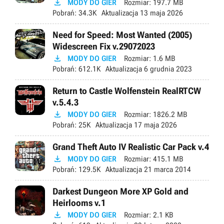

MODY DO GIER
Rozmiar:
197.7 MB
Pobrań:
34.3K
Aktualizacja
13 maja 2026
Need for Speed: Most Wanted (2005)
Widescreen Fix v.29072023

MODY DO GIER
Rozmiar:
1.6 MB
Pobrań:
612.1K
Aktualizacja
6 grudnia 2023
Return to Castle Wolfenstein RealRTCW
v.5.4.3

MODY DO GIER
Rozmiar:
1826.2 MB
Pobrań:
25K
Aktualizacja
17 maja 2026
Grand Theft Auto IV Realistic Car Pack v.4

MODY DO GIER
Rozmiar:
415.1 MB
Pobrań:
129.5K
Aktualizacja
21 marca 2014
Darkest Dungeon More XP Gold and
Heirlooms v.1

MODY DO GIER
Rozmiar:
2.1 KB