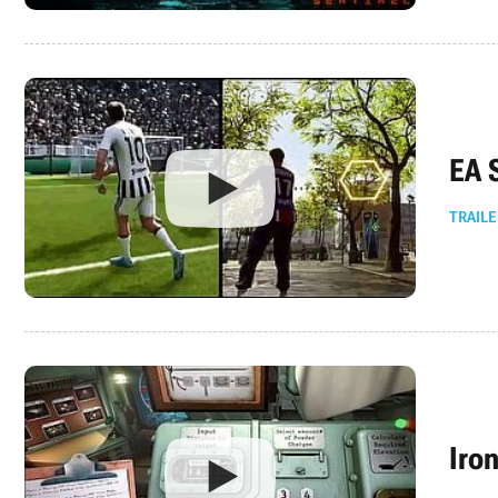
EA 
TRAILE
Iro