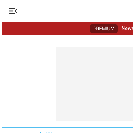

New
PREMIUM