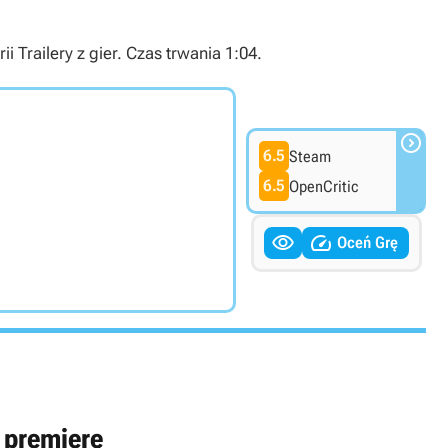
Trailery z gier. Czas trwania 1:04.

6.5
Steam
6.5
OpenCritic


Oceń Grę
 premierę