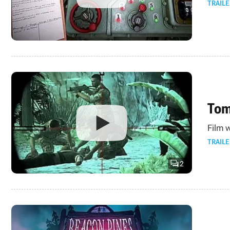
TRAILE
Tom
Film 
TRAILE

2