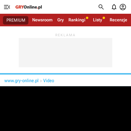




Newsroom
Gry
Rankingi
Listy
Recenzje
PREMIUM
www.gry-online.pl
Video
