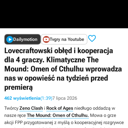

Dailymotion
Tvgry na Youtube
Lovecraftowski obłęd i kooperacja
dla 4 graczy. Klimatyczne The
Mound: Omen of Cthulhu wprowadza
nas w opowieść na tydzień przed
premierą
462 wyświetlenia
(1:39)
7 lipca 2026
Twórcy
Zeno Clash
i
Rock of Ages
niedługo oddadzą w
nasze ręce
The Mound: Omen of Cthulhu.
Mowa o grze
akcji FPP przygotowanej z myślą o kooperacyjnej rozgrywce