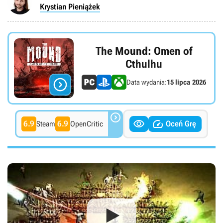
Krystian Pieniążek
The Mound: Omen of
Cthulhu

Data wydania:
15 lipca 2026



6.9
6.9
Oceń Grę
Steam
OpenCritic