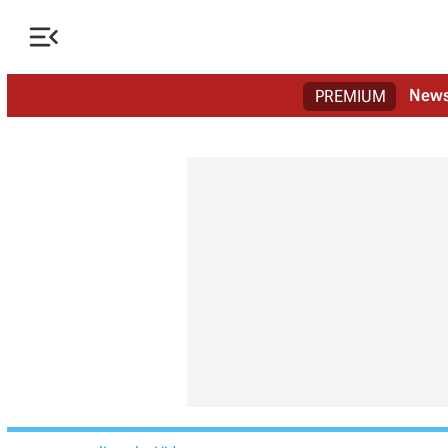

New
PREMIUM