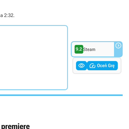
a 2:32.

9.2
Steam


Oceń Grę
 premierę