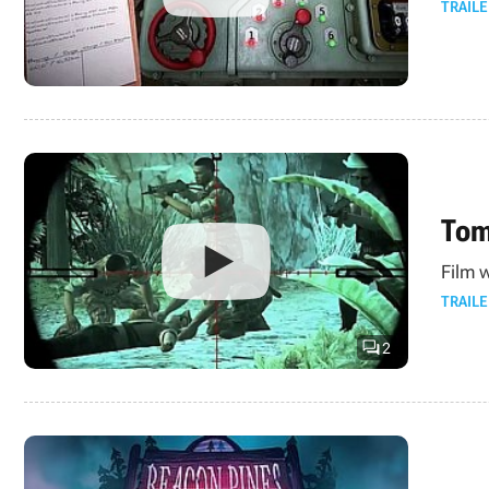
TRAILE
Tom
Film 
TRAILE

2