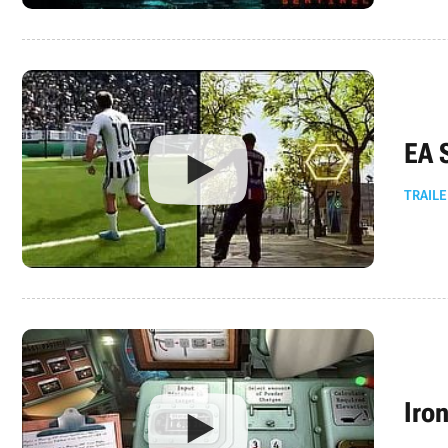
EA 
TRAILE
Iro