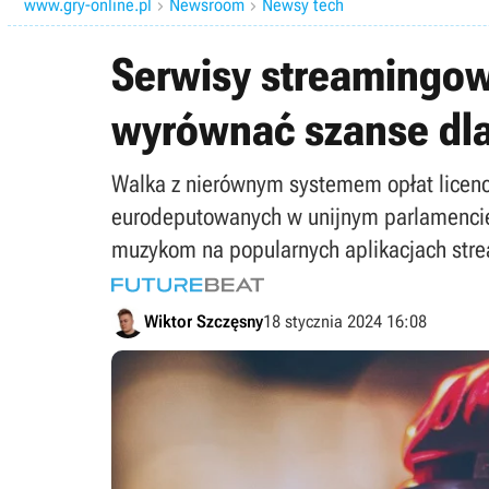
www.gry-online.pl
Newsroom
Newsy tech


Serwisy streamingow
wyrównać szanse dla
Walka z nierównym systemem opłat licencyj
eurodeputowanych w unijnym parlamencie.
muzykom na popularnych aplikacjach str
Wiktor Szczęsny
18 stycznia 2024 16:08