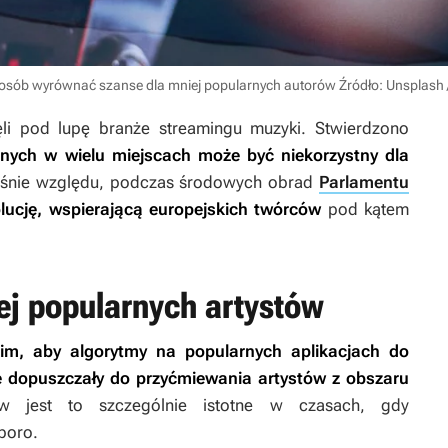
posób wyrównać szanse dla mniej popularnych autorów
Źródło: Unsplash
ęli pod lupę branże streamingu muzyki. Stwierdzono
yjnych w wielu miejscach może być niekorzystny dla
aśnie względu, podczas środowych obrad
Parlamentu
olucję, wspierającą europejskich twórców
pod kątem
j popularnych artystów
im, aby algorytmy na popularnych aplikacjach do
e dopuszczały do przyćmiewania artystów z obszaru
w jest to szczególnie istotne w czasach, gdy
poro.