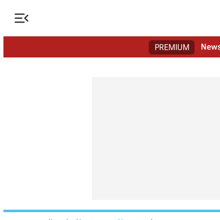

New
PREMIUM