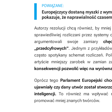
POWIĄZANE:
Europejczycy dostaną myszki z wymi
pokazuje, że naprawialność czase
Autorzy rezolucji chcą również, by mniej
sprawiedliwiej rozliczani przez systemy
argumentowali swoje zamiary
chę
„przedcyfrowych”
. Jednym z przykładó
często spotykany schemat rozliczeń. Po
artyście mniejszy zarobek w zamian z
konsekwencji pozwolić więc na wyrówn
Oprócz tego
Parlament Europejski chc
ujawniały czy dany utwór został stworz
inteligencji.
To również ma wpływać na 
promować mniej znanych twórców.