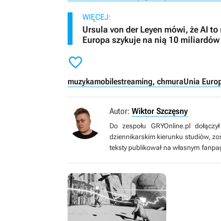
WIĘCEJ:
Ursula von der Leyen mówi, że AI t
Europa szykuje na nią 10 miliardów

muzyka
mobile
streaming, chmura
Unia Euro
Autor:
Wiktor Szczęsny
Do zespołu GRYOnline.pl dołączył
dziennikarskim kierunku studiów, z
teksty publikował na własnym fanpa
wyścigowe i bijatyki; bardzo częs
starych konsol, wśród których najba
Nie jest mu obcy polski YouTube czy
audio Unitry. Interesuje się również 