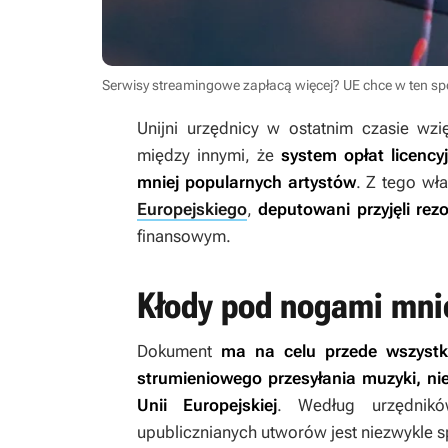
Serwisy streamingowe zapłacą więcej? UE chce w ten s
Unijni urzędnicy w ostatnim czasie wzi
między innymi, że
system opłat licenc
mniej popularnych artystów
. Z tego wł
Europejskiego
,
deputowani przyjęli rez
finansowym.
Kłody pod nogami mnie
Dokument
ma na celu przede wszystk
strumieniowego przesyłania muzyki, ni
Unii Europejskiej
. Według urzędnikó
upublicznianych utworów jest niezwykle s