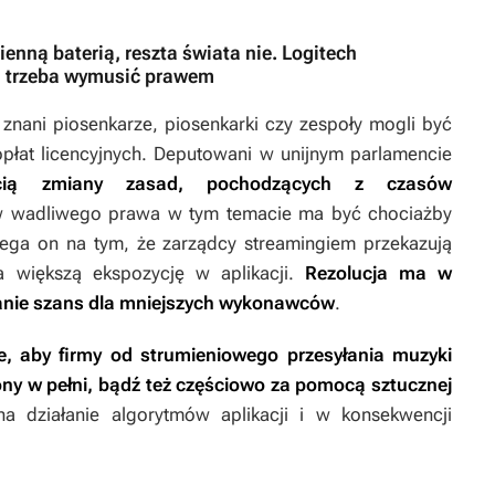
enną baterią, reszta świata nie. Logitech
m trzeba wymusić prawem
 znani piosenkarze, piosenkarki czy zespoły mogli być
 opłat licencyjnych. Deputowani w unijnym parlamencie
cią zmiany zasad, pochodzących z czasów
w wadliwego prawa w tym temacie ma być chociażby
lega on na tym, że zarządcy streamingiem przekazują
a większą ekspozycję w aplikacji.
Rezolucja ma w
anie szans dla mniejszych wykonawców
.
e, aby firmy od strumieniowego przesyłania muzyki
ony w pełni, bądź też częściowo za pomocą sztucznej
działanie algorytmów aplikacji i w konsekwencji