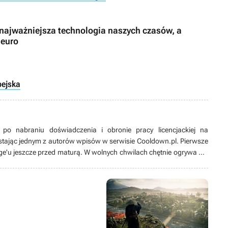
o najważniejsza technologia naszych czasów, a
 euro
pejska
 po nabraniu doświadczenia i obronie pracy licencjackiej na
ostając jednym z autorów wpisów w serwisie Cooldown.pl. Pierwsze
ge'u jeszcze przed maturą. W wolnych chwilach chętnie ogrywa gry
to zagląda też do platformówek, zwłaszcza do Sonica. Miłośnik
rdziej ceni sobie Segę Mega Drive, przy której spędza wiele czasu.
 Twitch. Prócz gamingu, chętnie majsterkuje przy starych sprzętach
francuską i japońską motoryzacją.