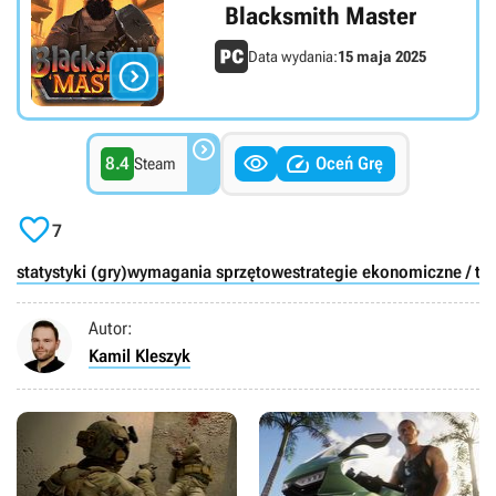
Blacksmith Master
Data wydania:
15 maja 2025




8.4
Oceń Grę
Steam

7
statystyki (gry)
wymagania sprzętowe
strategie ekonomiczne / ty
Autor:
Kamil Kleszyk