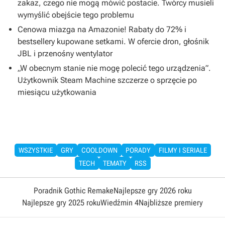
zakaz, czego nie mogą mówić postacie. Twórcy musieli
wymyślić obejście tego problemu
Cenowa miazga na Amazonie! Rabaty do 72% i
bestsellery kupowane setkami. W ofercie dron, głośnik
JBL i przenośny wentylator
„W obecnym stanie nie mogę polecić tego urządzenia”.
Użytkownik Steam Machine szczerze o sprzęcie po
miesiącu użytkowania
WSZYSTKIE
GRY
COOLDOWN
PORADY
FILMY I SERIALE
TECH
TEMATY
RSS
Poradnik Gothic Remake
Najlepsze gry 2026 roku
Najlepsze gry 2025 roku
Wiedźmin 4
Najbliższe premiery