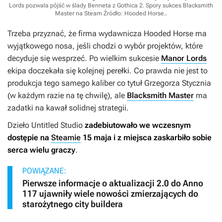
Lords pozwala pójść w ślady Benneta z Gothica 2. Spory sukces Blacksmith
Master na Steam
Źródło: Hooded Horse.
.
Trzeba przyznać, że firma wydawnicza Hooded Horse ma
wyjątkowego nosa, jeśli chodzi o wybór projektów, które
decyduje się wesprzeć. Po wielkim sukcesie
Manor Lords
ekipa doczekała się kolejnej perełki. Co prawda nie jest to
produkcja tego samego kaliber co tytuł Grzegorza Stycznia
(w każdym razie na tę chwilę), ale
Blacksmith Master
ma
zadatki na kawał solidnej strategii.
Dzieło Untitled Studio
zadebiutowało we wczesnym
dostępie na
Steamie
15 maja i z miejsca zaskarbiło sobie
serca wielu graczy
.
POWIĄZANE:
Pierwsze informacje o aktualizacji 2.0 do Anno
117 ujawniły wiele nowości zmierzających do
starożytnego city buildera