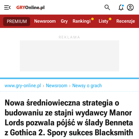




Newsroom
Gry
Rankingi
Listy
Recenzje
PREMIUM
www.gry-online.pl
Newsroom
Newsy o grach


Nowa średniowieczna strategia o
budowaniu ze stajni wydawcy Manor
Lords pozwala pójść w ślady Benneta
z Gothica 2. Spory sukces Blacksmith