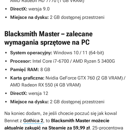
AMD Radeon HD 7770 (1 GB VRAM)
DirectX:
wersja 9.0
Miejsce na dysku:
2 GB dostępnej przestrzeni
Blacksmith Master – zalecane
wymagania sprzętowe na PC
System operacyjny:
Windows 10 / 11 (64-bit)
Procesor:
Intel Core i7-6700 / AMD Ryzen 5 3400G
Pamięć RAM:
8 GB
Karta graficzna:
Nvidia GeForce GTX 760 (2 GB VRAM) /
AMD Radeon RX 550 (4 GB VRAM)
DirectX:
wersja 12
Miejsce na dysku:
2 GB dostępnej przestrzeni
Na koniec dodam, że jeśli chcecie poczuć się jak kowal
Bennet z
Gothica 2
, to
Blacksmith Master
możecie
aktualnie zakupić na Steamie za 59,99 zł
. 25-procentowa