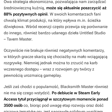
Owa strategia ekonomiczna, pozwalająca nam zarządzać
średniowieczną kuźnią,
może się aktualnie poszczycić aż
88% pozytywnych opinii
. W swoich komentarzach fani
chwalą klimat produkcji, na który wpływa m.in. ścieżka
dźwiękowa. Wśród recenzji często przewija się porównanie
do innego, również bardzo udanego dzieła Untitled Studio
–
Tavern Master
.
Oczywiście nie brakuje również negatywnych komentarzy,
w których gracze skarżą się chociażby na mało wciągającą
rozgrywkę. Niemniej jednak można to zrzucić na karb
wczesnego dostępu – wraz z rozwojem gry twórcy z
pewnością urozmaicą gameplay.
Jeśli zaś chodzi o popularność,
Blacksmith Master
również
nie ma się czego wstydzić.
Po debiucie w Steam Early
Access tytuł przyciągnął w szczytowym momencie ponad
3500 osób
co, biorąc pod uwagę etap rozwoju oraz dość
niszową tematykę gry, jest naprawdę solidnym wynikiem