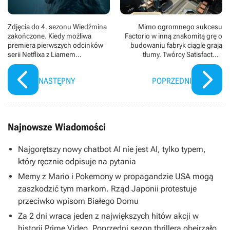
Zdjęcia do 4. sezonu Wiedźmina
Mimo ogromnego sukcesu
zakończone. Kiedy możliwa
Factorio w inną znakomitą grę o
premiera pierwszych odcinków
budowaniu fabryk ciągle grają
serii Netflixa z Liamem
tłumy. Twórcy Satisfactory
Hemsworthem w roli Geralta?
omówili plany na kolejne
miesiące
NASTĘPNY
POPRZEDNI
Najnowsze Wiadomości
Najgorętszy nowy chatbot AI nie jest AI, tylko typem,
który ręcznie odpisuje na pytania
Memy z Mario i Pokemony w propagandzie USA mogą
zaszkodzić tym markom. Rząd Japonii protestuje
przeciwko wpisom Białego Domu
Za 2 dni wraca jeden z największych hitów akcji w
historii Prime Video. Poprzedni sezon thrillera obejrzało