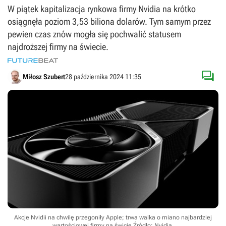
W piątek kapitalizacja rynkowa firmy Nvidia na krótko
osiągnęła poziom 3,53 biliona dolarów. Tym samym przez
pewien czas znów mogła się pochwalić statusem
najdroższej firmy na świecie.

Miłosz Szubert
28 października 2024 11:35
Akcje Nvidii na chwilę przegoniły Apple; trwa walka o miano najbardziej
wartościowej firmy na świcie
Źródło: Nvidia
.