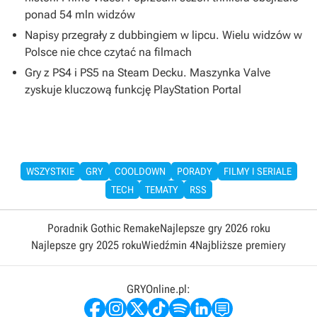
ponad 54 mln widzów
Napisy przegrały z dubbingiem w lipcu. Wielu widzów w
Polsce nie chce czytać na filmach
Gry z PS4 i PS5 na Steam Decku. Maszynka Valve
zyskuje kluczową funkcję PlayStation Portal
WSZYSTKIE
GRY
COOLDOWN
PORADY
FILMY I SERIALE
TECH
TEMATY
RSS
Poradnik Gothic Remake
Najlepsze gry 2026 roku
Najlepsze gry 2025 roku
Wiedźmin 4
Najbliższe premiery
GRYOnline.pl: