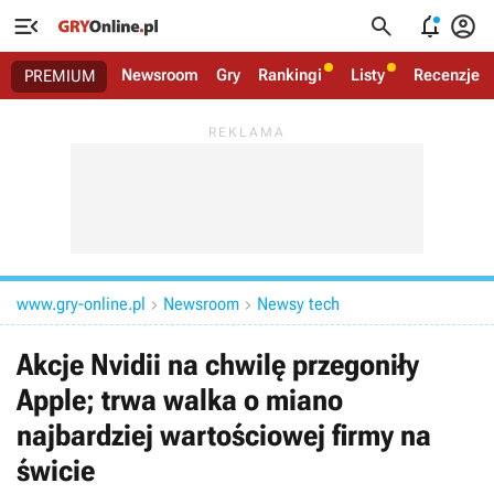




Newsroom
Gry
Rankingi
Listy
Recenzje
PREMIUM
www.gry-online.pl
Newsroom
Newsy tech


Akcje Nvidii na chwilę przegoniły
Apple; trwa walka o miano
najbardziej wartościowej firmy na
świcie