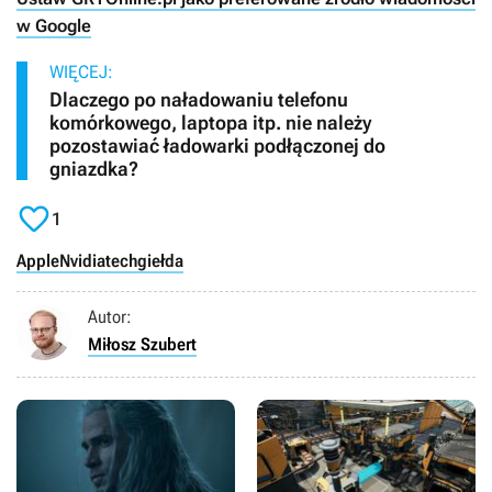
w Google
WIĘCEJ:
Dlaczego po naładowaniu telefonu
komórkowego, laptopa itp. nie należy
pozostawiać ładowarki podłączonej do
gniazdka?

1
Apple
Nvidia
tech
giełda
Autor:
Miłosz Szubert