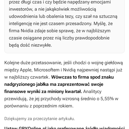
przez długi czas i czy będzie napędzany emocjami
inwestorów, a nie jakąkolwiek możliwością
udowodnienia lub obalenia tezy, czy szał na sztuczną
inteligencję nie jest czasem przesadzony. Myślę, że
firma Nvidia zdaje sobie sprawę, że w najbliższym
czasie osiągane przez nią liczby prawdopodobnie
będą dość niezwykłe.
Kolejne duże przetasowanie, jeśli chodzi o wojnę giełdową
między Apple, Microsoftem i Nvidią najpewniej nastąpi już
w najbliższy czwartek.
Wówczas to firma spod znaku
nadgryzionego jabłka ma zaprezentować swoje
finansowe wyniki za miniony kwartał.
Analitycy
przewidują, że jej przychody wzrosną średnio o 5,55% w
porównaniu z poprzednim rokiem.
Dziękujemy za przeczytanie artykułu.
Ustaw GRYOnline.pl jako preferowane źródło wiadomości