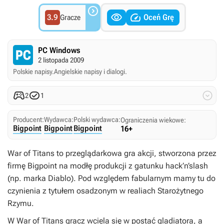



3.9
Oceń Grę
Gracze
PC Windows
2 listopada 2009
Polskie napisy.
Angielskie napisy i dialogi.



2
1
Producent:
Wydawca:
Polski wydawca:
Ograniczenia wiekowe:
Bigpoint
Bigpoint
Bigpoint
16+
War of Titans
to przeglądarkowa gra akcji, stworzona przez
firmę Bigpoint na modłę produkcji z gatunku hack’n’slash
(np. marka
Diablo
). Pod względem fabularnym mamy tu do
czynienia z tytułem osadzonym w realiach Starożytnego
Rzymu.
W
War of Titans
gracz wciela się w postać gladiatora, a