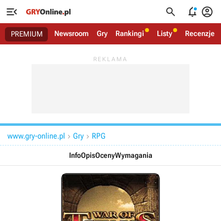




Newsroom
Gry
Rankingi
Listy
Recenzje
PREMIUM
www.gry-online.pl
Gry
RPG


Info
Opis
Oceny
Wymagania