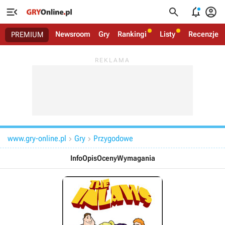




Newsroom
Gry
Rankingi
Listy
Recenzje
PREMIUM
www.gry-online.pl
Gry
Przygodowe


Info
Opis
Oceny
Wymagania