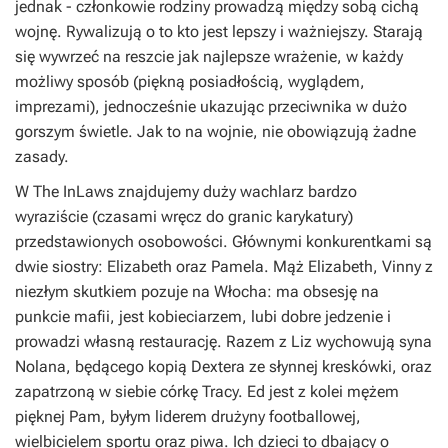
jednak - członkowie rodziny prowadzą między sobą cichą
wojnę. Rywalizują o to kto jest lepszy i ważniejszy. Starają
się wywrzeć na reszcie jak najlepsze wrażenie, w każdy
możliwy sposób (piękną posiadłością, wyglądem,
imprezami), jednocześnie ukazując przeciwnika w dużo
gorszym świetle. Jak to na wojnie, nie obowiązują żadne
zasady.
W
The InLaws
znajdujemy duży wachlarz bardzo
wyraziście (czasami wręcz do granic karykatury)
przedstawionych osobowości. Głównymi konkurentkami są
dwie siostry: Elizabeth oraz Pamela. Mąż Elizabeth, Vinny z
niezłym skutkiem pozuje na Włocha: ma obsesję na
punkcie mafii, jest kobieciarzem, lubi dobre jedzenie i
prowadzi własną restaurację. Razem z Liz wychowują syna
Nolana, będącego kopią Dextera ze słynnej kreskówki, oraz
zapatrzoną w siebie córkę Tracy. Ed jest z kolei mężem
pięknej Pam, byłym liderem drużyny footballowej,
wielbicielem sportu oraz piwa. Ich dzieci to dbający o