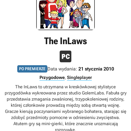
The InLaws
Data wydania:
21 stycznia 2010
PO PREMIERZE
Przygodowe
,
Singleplayer
The InLaws to utrzymana w kreskówkowej stylistyce
przygodówka wykreowana przez studio GolemLabs. Fabuła gry
przedstawia zmagania zwaśnionej, trzypokoleniowej rodziny,
której członkowie prowadzą między sobą otwartą wojnę.
Gracze kierują poczynaniami wybranego bohatera, starając się
zdobyć przedmioty pomocne w odniesieniu zwycięstwa.
Atutem gry są mini-gierki, które znacznie urozmaicają
rozgrywkę.