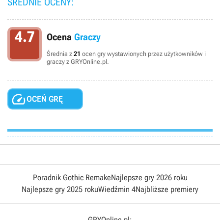
ŚREDNIE OCENY:
4.7
Ocena
Graczy
Średnia z
21
ocen gry wystawionych przez użytkowników i
graczy z GRYOnline.pl.

OCEŃ GRĘ
Poradnik Gothic Remake
Najlepsze gry 2026 roku
Najlepsze gry 2025 roku
Wiedźmin 4
Najbliższe premiery
GRYOnline.pl: