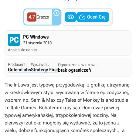



4.7
Oceń Grę
Gracze
PC Windows
21 stycznia 2010
Angielskie napisy.
Producent:
Wydawca:
Ograniczenia wiekowe:
GolemLabs
Strategy First
brak ograniczeń
The InLaws
jest typową przygodówką, z grafiką utrzymaną
w kreskówkowym stylu, wydawaną w formie epizodycznej,
wzorem np.
Sam & Max
czy
Tales of Monkey Island
studia
Telltale Games. Bohaterami gry są członkowie pewnej
typowej amerykańskiej, trzypokoleniowej rodziny. Na
pierwszy rzut oka mogłoby się wydawać, że to jedna z
wielu, dobrze funkcjonujących komórek społecznych… a