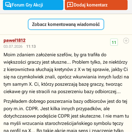


Forum Gry Akcji
Dodaj komentarz
Zobacz komentowaną wiadomość
pawel1812
11
03.07.2026
11:13
Moim zdaniem założenie szefów, by gra trafiła do
większości graczy jest słuszne... Problem tylko, że niektórzy
z kierownictwa słuchają kretynów z X w tej sprawie, jakby Ci
się na czymkolwiek znali, oprócz wkurwiania innych ludzi na
tym samym X. Ci, którzy poszerzają bazę graczy, tworząc
ciekawe gry nie stracili na poszerzeniu bazy odbiorczej...
Przykładem dobrego poszerzania bazy odbiorców jest do tej
pory m.in. CDPR. Jest kilka innych przypadków, ale
dotychczasowe podejście CDPR jest skuteczne. I nie mam tu
na myśli wrzucania starochrześcijańskiego symbolu tęczy
na profil na X... Bo takie akcje mają sens i znaczenie tylko