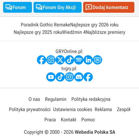



Forum
Forum Gry Akcji
Dodaj komentarz
Poradnik Gothic Remake
Najlepsze gry 2026 roku
Najlepsze gry 2025 roku
Wiedźmin 4
Najbliższe premiery
GRYOnline.pl:
tvgry.pl:
O nas
Regulamin
Polityka redakcyjna
Polityka prywatności
Ustawienia cookies
Reklama
Zespół
Praca
Kontakt
Pomoc
Copyright © 2000 -
2026
Webedia Polska SA