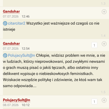
1.3
Gandohar
07.07.2026
12:46
citarcitar2
Wszystko jest ważniejsze od czegoś co nie
istnieje
1.4
Gandohar
1
07.07.2026
12:54
PolujacySult@n
Chłopie, widzisz problem we mnie, a nie
w ludziach, którzy nieprowokowani, pod zwykłymi newsami
o grach muszą pisać o jakiś tęczach, albo ostatnio inny
delikwent wypisuje o niebieskowłosych feministkach.
Wciskacie wszędzie politykę i zdziwienie, że ktoś wam tak
samo odpowiada...
1.5
PolujacySult@n
1
08.07.2026
10:12