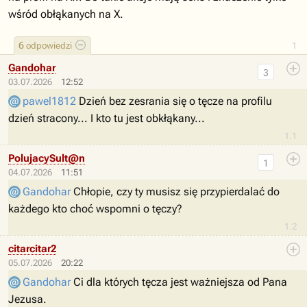
wśród obłąkanych na X.
6
odpowiedzi
1
Gandohar
3
03.07.2026
12:52
pawel1812
Dzień bez zesrania się o tęcze na profilu
dzień stracony... I kto tu jest obkłąkany...
1.1
PolujacySult@n
1
04.07.2026
11:51
Gandohar
Chłopie, czy ty musisz się przypierdalać do
każdego kto choć wspomni o tęczy?
1.2
citarcitar2
05.07.2026
20:22
Gandohar
Ci dla których tęcza jest ważniejsza od Pana
Jezusa.