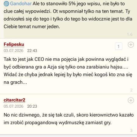
Gandohar
Ale to stanowiło 5% jego wpisu, nie było to
clue całej wypowiedzi. Ot wspomniał tylko na ten temat. Ty
odniosłeś się do tego i tylko do tego bo widocznie jest to dla
Ciebie temat numer jeden.
1.6
Felipesku
1
03.07.2026
22:43
Tak to jest jak CEO nie ma pojęcia jak powinna wyglądać i
być odbierana gra a Azja się tylko ona zarabianiu hajsu....
Widać że chyba jednak lepiej by było mieć kogoś kto zna się
na grach...
2
citarcitar2
05.07.2026
20:23
No nic dziwnego, że się tak czuli, skoro kierownictwo kazało
im zrobić propagandową wydmuszkę zamiast gry.
3